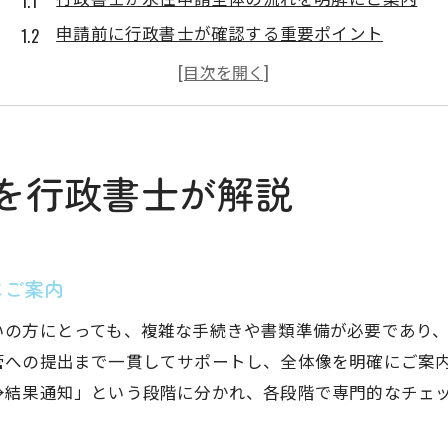
申請前に行政書士が確認する重要ポイント
行政書士に依頼する際の流れと申請準備の手順
行政書士サポートで不安を解消し申請成功へ
行政書士による永住許可手続きの段取り解説
行政書士依頼で叶う安心の永住申請準備
を行政書士が解説
行政書士の専門知識で安心の永住申請準備
行政書士に依頼することで得られる事前サポート
行政書士が細かな申請要件まで徹底チェック
にご案内
行政書士サポートで書類不備のリスクを軽減
いの方にとっても、複雑な手続きや書類準備が必要であり
行政書士相談で安心して申請準備を進める方法
管への提出まで一貫してサポートし、全体像を明確にご案
年収300万円台から始める永住権取得方法
→結果通知」という段階に分かれ、各段階で専門的なチェ
行政書士が年収300万円からの永住権取得を支援