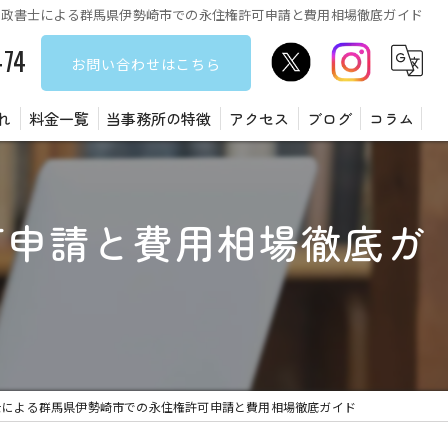
行政書士による群馬県伊勢崎市での永住権許可申請と費用相場徹底ガイド
474
お問い合わせはこちら
れ
料金一覧
当事務所の特徴
アクセス
ブログ
コラム
遺言書
可申請と費用相場徹底ガ
障害福祉サービス
建設業許可
許認可
在留資格
士による群馬県伊勢崎市での永住権許可申請と費用相場徹底ガイド