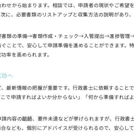
行政書士サポートによる書類不備の回避策
合わせから始まります。相談では、申請者の現状やご希望
行政書士による必要書類の正確な準備方法
。次に、必要書類のリストアップと収集方法の説明があり
行政書士が解説する入管提出の流れと工夫
失敗を防ぐための費用相場とチェック項目
要書類の準備→書類作成・チェック→入管提出→進捗管理
防ぐことで、安心して申請準備を進めることができます。
行政書士依頼時の費用相場と確認すべき要点
成功率を高められます。
行政書士が案内する費用明細と最適な選び方
行政書士と進める費用比較とコスト削減策
成功へ
行政書士が教える費用トラブル回避のポイント
お問い合わせはこちら
お問い合わせはこちら
行政書士依頼でよくある費用項目の詳細解説
ど、最新情報の把握が重要です。行政書士に依頼すること
どこで申請すればよいか分からない」「何から準備すれば
申請内容の齟齬、要件未達などが挙げられますが、行政書
場合なども、個別にアドバイスが受けられるので、安心し