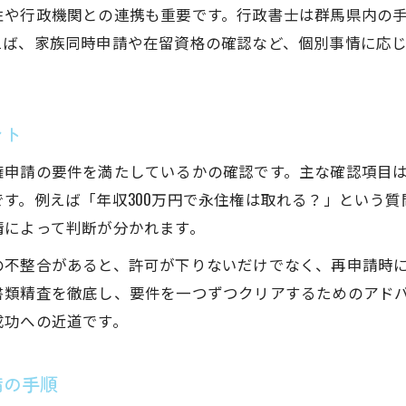
行政書士による年収別の永住申請成功のコツ
性や行政機関との連携も重要です。行政書士は群馬県内の
行政書士が解説する年収条件の最新ポイント
えば、家族同時申請や在留資格の確認など、個別事情に応
行政書士が低年収でも諦めない永住権取得法
行政書士サポートで家族の安定と申請成功を両立
伊勢崎市で行政書士が寄り添う申請サポート
ント
行政書士が伊勢崎市申請者に寄り添うサポート体
権申請の要件を満たしているかの確認です。主な確認項目
行政書士による地域密着型のきめ細かいサポート
す。例えば「年収300万円で永住権は取れる？」という
行政書士が伊勢崎市申請の悩みに丁寧に対応
情によって判断が分かれます。
行政書士が地域特性に合わせた申請支援を実施
の不整合があると、許可が下りないだけでなく、再申請時
行政書士と相談しながら安心して申請を進める方
書類精査を徹底し、要件を一つずつクリアするためのアド
成功への近道です。
書類作成や入管手続きの具体的なポイント
行政書士が教える書類作成の実務ポイント
備の手順
行政書士が入管手続きで重視する注意事項