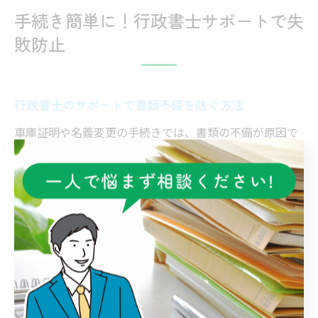
手続き簡単に！行政書士サポートで失
敗防止
行政書士のサポートで書類不備を防ぐ方法
車庫証明や名義変更の手続きでは、書類の不備が原因で
申請が受理されず、再提出となるケースが多く見受けら
れます。行政書士に依頼する最大のメリットは、こうし
た書類不備を未然に防げる点です。行政書士は群馬県伊
勢崎市の地域事情や警察署ごとの細かな申請基準を熟知
しているため、必要書類の確認や記入方法の指導を徹底
的に行います。
例えば、住民票や車検証、印鑑証明など、手続きごとに
異なる書類を正確に準備する必要がありますが、行政書