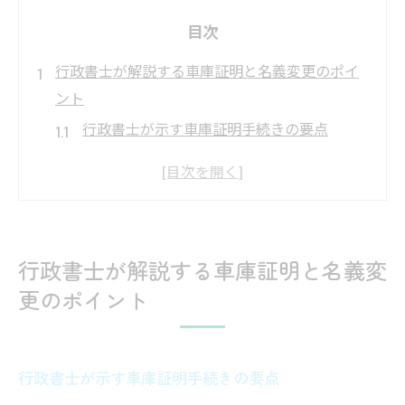
目次
行政書士が解説する車庫証明と名義変更のポイ
ント
行政書士が示す車庫証明手続きの要点
名義変更を行政書士に依頼する安心感
行政書士選びで失敗しないための視点
車庫証明不要な場合の確認方法と注意点
車庫証明や名義変更の相談は行政書士が最
行政書士が解説する車庫証明と名義変
適
更のポイント
車庫証明や名義変更は行政書士へ任せて効率化
行政書士に依頼する手続き効率化の秘訣
繁雑な車庫証明も行政書士がスムーズ対応
行政書士が示す車庫証明手続きの要点
名義変更の流れと行政書士の役割を解説