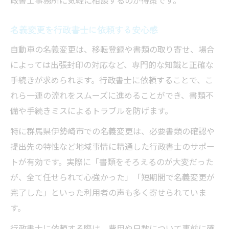
政書士事務所に気軽に相談するのが得策です。
行政書士目線で見る申請のポイント整理
行政書士が解説する流れの分かりやすさ
名義変更を行政書士に依頼する安心感
平日忙しい方も安心の行政書士による手続き代
自動車の名義変更は、移転登録や書類の取り寄せ、場合
行
によっては出張封印の対応など、専門的な知識と正確な
行政書士代行で平日に時間を作る方法
手続きが求められます。行政書士に依頼することで、こ
れら一連の流れをスムーズに進めることができ、書類不
行政書士の手続き代行で負担を軽減する
備や手続きミスによるトラブルを防げます。
行政書士へ依頼すれば平日窓口も不要に
行政書士が実現するワンストップサポート
特に群馬県伊勢崎市での名義変更は、必要書類の確認や
提出先の特性など地域事情に精通した行政書士のサポー
行政書士への相談でスケジュール管理も安
トが有効です。実際に「書類をそろえるのが大変だった
心
が、全て任せられて心強かった」「短期間で名義変更が
行政書士利用なら手間削減と正確な申請が実現
完了した」といった利用者の声も多く寄せられていま
行政書士が行う正確な申請手続きの流れ
す。
行政書士利用でミスなく手間も大幅削減
行政書士に依頼する際は、費用や日数について事前に確