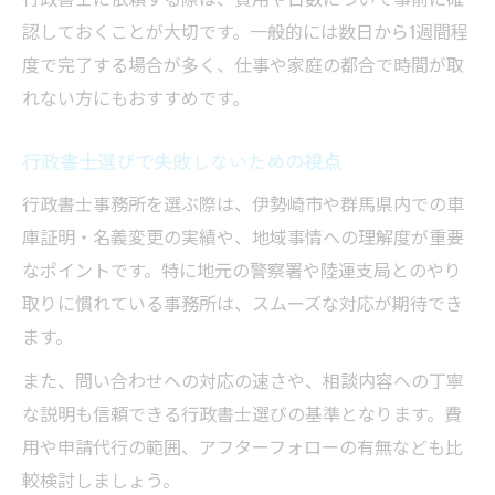
行政書士による申請で書類不備を防止
認しておくことが大切です。一般的には数日から1週間程
行政書士依頼で効率よく正確な車庫証明
度で完了する場合が多く、仕事や家庭の都合で時間が取
行政書士サービスがもたらす時短効果
れない方にもおすすめです。
行政書士選びで失敗しないための視点
行政書士事務所を選ぶ際は、伊勢崎市や群馬県内での車
庫証明・名義変更の実績や、地域事情への理解度が重要
なポイントです。特に地元の警察署や陸運支局とのやり
取りに慣れている事務所は、スムーズな対応が期待でき
ます。
また、問い合わせへの対応の速さや、相談内容への丁寧
な説明も信頼できる行政書士選びの基準となります。費
用や申請代行の範囲、アフターフォローの有無なども比
較検討しましょう。