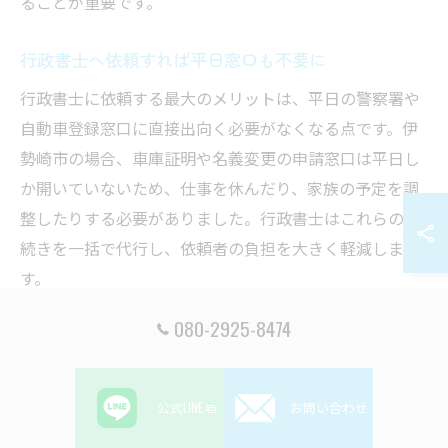
ることが重要です。
行政書士へ依頼すれば平日窓口も不要に
行政書士に依頼する最大のメリットは、平日の警察署や
自動車登録窓口に直接出向く必要がなくなる点です。伊
勢崎市の場合、車庫証明や名義変更の申請窓口は平日し
か開いていないため、仕事を休んだり、家族の予定を調
整したりする必要がありました。行政書士はこれらの手
続きを一括で代行し、依頼者の負担を大きく軽減しま
す。
例えば、伊勢崎警察署での車庫証明申請や群馬県内での
080-2925-8474
自動車登録に必要な書類提出など、専門的な作業も行政
書士が担当します。これにより「平日に時間が取れず困
っていたが、行政書士に依頼して手続きがスムーズに進
公式LINE
お問い合わせ
んだ」という利用者の声が多く聞かれます。行政書士は