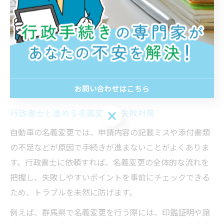
士は事前にチェックリストを用いて漏れを防止します。
また、現地調査や配置図の作成も代行し、伊勢崎警察署
などへの提出時に求められる書類一式を整えます。この
ように、行政書士のサポートを活用することで、手続き
の流れがスムーズになり、無駄な手間や時間のロスを大
幅に削減できます。
お問い合わせはこちら
行政書士と進める名義変更の失敗対策
お問い合わせはこちら
自動車の名義変更では、申請内容の記載ミスや添付書類
の不足などが原因で手続きが進まないことがよくありま
す。行政書士に依頼すれば、名義変更の全体的な流れを
把握し、失敗しやすいポイントを事前にチェックできる
ため、トラブルを未然に防げます。
例えば、群馬県で名義変更を行う際には、印鑑証明や譲