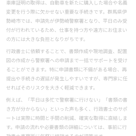
車庫証明の取得は、自動車を新たに購入した場合や名義
行政書士を活用した手間削減と確実性向上
変更を行う際に欠かせない重要な手続きです。群馬県伊
行政書士による代行サービスの活用事例
勢崎市では、申請先が伊勢崎警察署となり、平日のみ受
付が行われているため、仕事を持つ方や遠方にお住まい
手続き簡単に！行政書士サポートで失敗防止
の方には大きな負担となりがちです。
行政書士のサポートで書類不備を防ぐ方法
行政書士と進める名義変更の失敗対策
行政書士に依頼することで、書類作成や現地調査、配置
図の作成から警察署への申請まで一括でサポートを受け
車庫証明申請でミスを防ぐ行政書士の知恵
ることができます。特に申請書類に不備がある場合、再
行政書士の徹底サポートで安心申請実現
提出や手続きの遅延が発生しやすいですが、専門家に任
行政書士活用で窓口訪問回数も最小限に
せればそのリスクを大きく軽減できます。
名義変更や車庫証明の流れを行政書士が徹底解
例えば、「平日は多忙で警察署に行けない」「書類の書
説
き方が分からない」といった声も多く、行政書士のサポ
行政書士が語る名義変更手続きの全体像
ートは実際に時間と手間の削減、確実な取得に直結しま
車庫証明と名義変更に必要な書類一覧
す。申請の流れや必要書類の詳細については、事前に行
行政書士が進める申請準備から完了まで