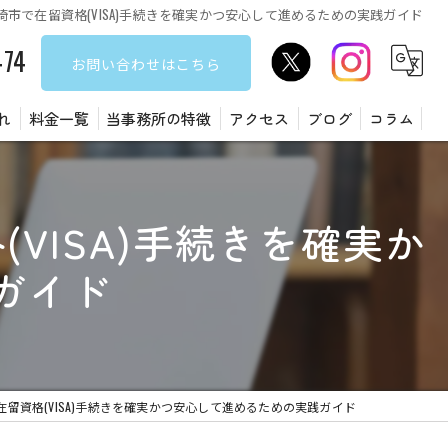
市で在留資格(VISA)手続きを確実かつ安心して進めるための実践ガイド
474
お問い合わせはこちら
れ
料金一覧
当事務所の特徴
アクセス
ブログ
コラム
遺言書
VISA)手続きを確実か
障害福祉サービス
ガイド
建設業許可
許認可
在留資格
留資格(VISA)手続きを確実かつ安心して進めるための実践ガイド