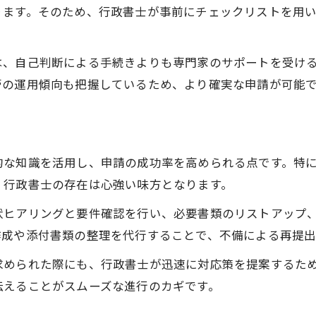
行政書士による書類作成の安心サポート
ります。そのため、行政書士が事前にチェックリストを用
行政書士が実践するスムーズな申請対応
行政書士が提供する継続的なサポート体制
は、自己判断による手続きよりも専門家のサポートを受け
行政書士に任せる申請成功のポイント
管の運用傾向も把握しているため、より確実な申請が可能
失敗しない在留資格更新の基本ポイント
行政書士が解説する更新時の重要事項
行政書士が伝える失敗しない手続き手順
的な知識を活用し、申請の成功率を高められる点です。特
行政書士と進める在留資格更新のコツ
、行政書士の存在は心強い味方となります。
行政書士の視点で見た注意すべき点
状ヒアリングと要件確認を行い、必要書類のリストアップ
行政書士による更新期間の管理術とは
作成や添付書類の整理を代行することで、不備による再提出
行政書士への依頼で得られる安心の理由
求められた際にも、行政書士が迅速に対応策を提案するた
行政書士がもたらす安心のサポート体制
伝えることがスムーズな進行のカギです。
行政書士によるトラブル未然防止の強み