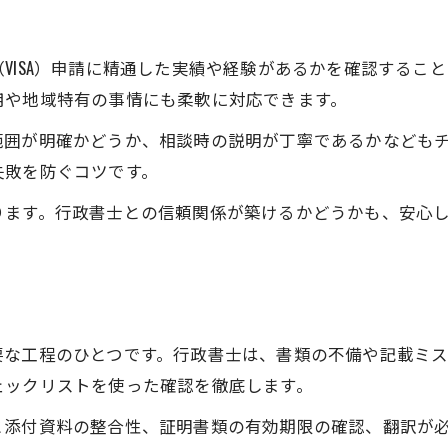
行政書士と二人三脚で進める手続きの安全性
行政書士が選ばれる信頼の理由を紹介
VISA）申請に精通した実績や経験があるかを確認するこ
行政書士へ依頼することでの安心感の正体
用や地域特有の事情にも柔軟に対応できます。
効率よくVISA申請を進める実践アドバイス
範囲が明確かどうか、相談時の説明が丁寧であるかなども
行政書士が教えるVISA申請の効率化術
失敗を防ぐコツです。
行政書士を活用した手続き迅速化の方法
ります。行政書士との信頼関係が築けるかどうかも、安心
行政書士が実践する無駄のない申請手順
行政書士によるスムーズな進行ポイント
お問い合わせはこちら
お問い合わせはこちら
行政書士と効率的に進める書類整理法
要な工程のひとつです。行政書士は、書類の不備や記載ミ
ェックリストを使った確認を徹底します。
と添付資料の整合性、証明書類の有効期限の確認、翻訳が