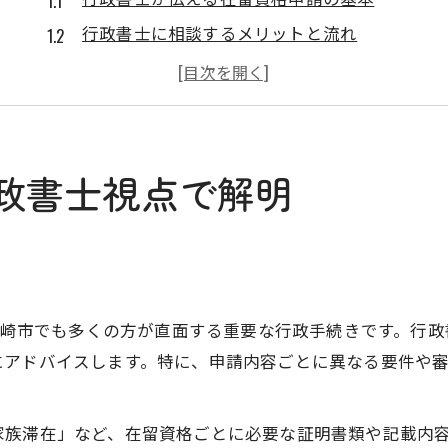
行政書士に相談するメリットと流れ
伊勢崎市で行政書士を選ぶ際の注意点
行政書士が語る書類準備のコツと実務
行政書士による入管手続きのポイント
伊勢崎市でVISA申請の不安を解消する方法
政書士視点で解明
行政書士が不安を解消するサポートとは
行政書士によるVISA申請時の安心ポイント
行政書士だからできる申請前の不安対策
行政書士と進める申請トラブル回避術
伊勢崎市でも多くの方が直面する重要な行政手続きです。行
行政書士が解説する手続き不安の実例
にアドバイスします。特に、申請内容ごとに異なる要件や
行政書士ならではの申請サポートの魅力
行政書士の専門性が光るVISA手続き支援
家族滞在」など、在留資格ごとに必要な証明書類や記載内