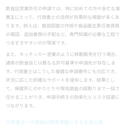
飲食店営業許可の申請では、特に初めての方や多忙な事
献する理由
業主にとって、行政書士の活用が効果的な場面が多くあ
行政書士が説明する許可取得の判断基準と
ります。例えば、施設図面の作成や食品衛生責任者資格
対策
の確認、追加書類の手配など、専門知識が必要な工程で
キッチンカー営業は飲食店許可が必須かを詳解
つまずきやすいのが現実です。
キッチンカー営業に行政書士が必要な背景
また、キッチンカー営業のように移動販売を行う場合、
行政書士が教えるキッチンカーの許可要件
通常の飲食店とは異なる許可基準や申請先が存在しま
営業エリアによる行政書士活用の違いに注
す。行政書士はこうした複雑な申請要件にも対応でき、
目
状況に応じた的確なサポートを提供します。結果とし
キッチンカー申請を行政書士に任せる利点
て、保健所とのやりとりや現地調査の段取りまで一括で
とは
任せることができ、申請手続きの効率化とリスク回避に
行政書士が案内するキッチンカー営業の注
つながります。
意点
行政書士が担う飲食許可申請の具体的サポート
行政書士への依頼が開業準備に与える安心感