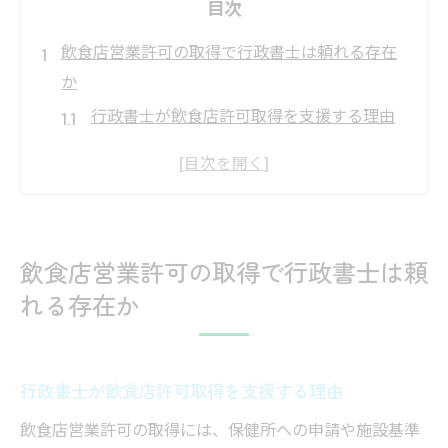
目次
飲食店営業許可の取得で行政書士は頼れる存在
か
行政書士が飲食店許可取得を支援する理由
許可申請で行政書士を活用する効果的な場
面
行政書士への依頼が開業準備に与える安心
感
飲食店営業許可の取得で行政書士は頼
飲食店許可の流れと行政書士の役割を解説
れる存在か
行政書士による書類作成がもたらすメリッ
ト
群馬県伊勢崎市の申請負担を行政書士で軽減
行政書士が飲食店許可取得を支援する理由
行政書士のサポートで申請負担が減る理由
飲食店営業許可の取得には、保健所への申請や施設基準
伊勢崎市で行政書士に依頼する実務的利点