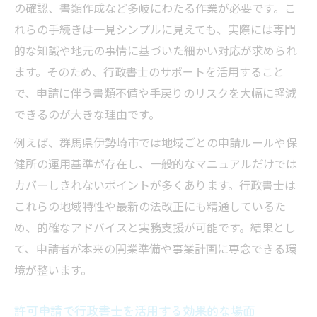
の確認、書類作成など多岐にわたる作業が必要です。こ
行政書士が担う申請書類の整備と提出の流
れらの手続きは一見シンプルに見えても、実際には専門
れ
的な知識や地元の事情に基づいた細かい対応が求められ
行政書士依頼で手戻りや不備を未然に防ぐ
ます。そのため、行政書士のサポートを活用すること
方法
で、申請に伴う書類不備や手戻りのリスクを大幅に軽減
行政書士が申請時の保健所対応を代行する
できるのが大きな理由です。
効果
例えば、群馬県伊勢崎市では地域ごとの申請ルールや保
許可が必要なケースと行政書士依頼のメリット
健所の運用基準が存在し、一般的なマニュアルだけでは
営業許可が必要となる飲食店の具体例と行
カバーしきれないポイントが多くあります。行政書士は
政書士
これらの地域特性や最新の法改正にも精通しているた
行政書士が明確にする許可要否と手続きポ
め、的確なアドバイスと実務支援が可能です。結果とし
イント
て、申請者が本来の開業準備や事業計画に専念できる環
境が整います。
行政書士に依頼することで得られる専門的
な安心感
許可申請で行政書士を活用する効果的な場面
許認可申請で行政書士がトラブル回避に貢