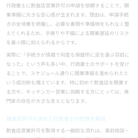
行政書士が行う飲食店許可申請の全体像
行政書士に飲食店営業許可の申請を依頼することで、開
行政書士による書類作成と要件チェックの
業準備に大きな安心感が生まれます。理由は、申請手続
流れ
きの全体像を把握し、必要な書類や準備物をもれなく整
現地確認や保健所対応で行政書士が果たす
えてくれるため、手戻りや不備による開業遅延のリスク
役割
を最小限に抑えられるからです。
行政書士が対応できる実務負担軽減の詳細
実際に「手続きが煩雑で何度も保健所に足を運ぶ羽目に
行政書士に依頼する際の申請サポート内容
なった」という声も多い中、行政書士のサポートを受け
ることで、スケジュール通りに開業準備を進められたと
許可取得後のリスク回避を行政書士と考える
いう成功例も増えています。特に初めて飲食店を開業す
行政書士と考える許可取得後の違反リスク
る方や、キッチンカー営業に挑戦する方にとっては、専
対策
門家の存在が大きな支えとなります。
営業開始後も行政書士活用で安心が得られ
る理由
飲食店許可の流れと行政書士の役割を解説
行政書士が指摘する許可条件違反の注意ポ
飲食店営業許可を取得する一般的な流れは、事前相談・
イント