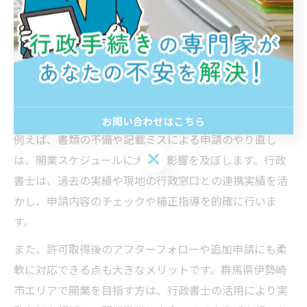
行政書士に依頼することで得られる専門的な安心感
飲食店営業許可の申請は、書類作成や保健所との調整な
ど多岐にわたる作業が発生します。行政書士に依頼する
ことで、専門的な知識と経験に基づくサポートが受けら
れ、初めての方でも安心して手続きを進めることができ
ます。
お問い合わせはこちら
例えば、書類の不備や記載ミスによる申請のやり直し
お問い合わせはこちら
は、開業スケジュールに大きな影響を及ぼします。行政
書士は、過去の実績や現地の行政窓口との連携実績を活
かし、申請内容のチェックや補正指導を的確に行いま
す。
また、許可取得後のアフターフォローや追加申請にも柔
軟に対応できる点も大きなメリットです。群馬県伊勢崎
市エリアで開業を目指す方は、行政書士の活用により実