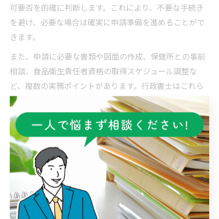
可要否を的確に判断します。これにより、不要な手続き
を避け、必要な場合は確実に申請準備を進めることがで
きます。
また、申請に必要な書類や図面の作成、保健所との事前
相談、食品衛生責任者資格の取得スケジュール調整な
ど、複数の実務ポイントがあります。行政書士はこれら
の工程を一括管理し、手戻りや書類不備による申請遅延
を未然に防ぎます。
例えば、伊勢崎市の保健所に提出する施設図面は、調理
場や手洗い場の配置など細かな基準を満たす必要があ
り、経験の浅い方には難易度が高い作業です。行政書士
のサポートを受けることで、現地確認や提出書類の精度
が向上し、スムーズな許可取得につながります。