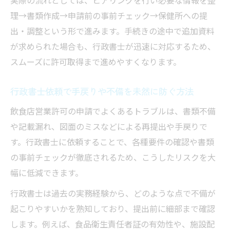
実際の流れとしては、ヒアリングを行い必要な情報を整
理→書類作成→申請前の事前チェック→保健所への提
出・調整という形で進みます。手続きの途中で追加資料
が求められた場合も、行政書士が迅速に対応するため、
スムーズに許可取得まで進めやすくなります。
行政書士依頼で手戻りや不備を未然に防ぐ方法
飲食店営業許可の申請でよくあるトラブルは、書類不備
や記載漏れ、図面のミスなどによる再提出や手戻りで
す。行政書士に依頼することで、各種要件の確認や書類
の事前チェックが徹底されるため、こうしたリスクを大
幅に低減できます。
行政書士は過去の実務経験から、どのような点で不備が
起こりやすいかを熟知しており、提出前に細部まで確認
します。例えば、食品衛生責任者証の有効性や、施設配