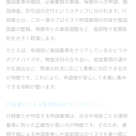
施設基準の確認、必要書類の準備、保健所への申請、施
行政書士と共に行う定期的な見直しの重要
設検査、許可証の交付というステップに分かれます。行
性
政書士は、この一連のプロセスで申請書類の作成や施設
行政書士が示す営業許可維持のコツと実践
図面の整備、保健所との事前調整など、各段階で実務負
例
担を大きく軽減します。
たとえば、申請前に施設基準をクリアしているかどうか
のアドバイスや、検査当日の立ち会い、追加書類の速や
かな提出など、現場の状況に応じて柔軟に対応できるの
が特徴です。これにより、申請者が安心して本業に集中
できる体制が整います。
行政書士による書類作成がもたらすメリット
行政書士が作成する申請書類は、法令や地域ごとの運用
基準に則った正確性が高いのが特徴です。そのため、書
類不備による申請差戻しや追加提出のリスクを最小限に