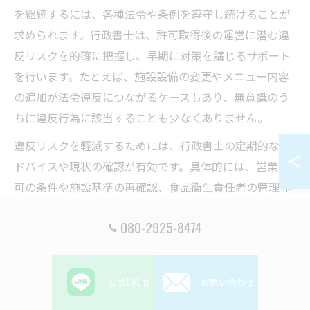
を継続するには、各種法令や条例を遵守し続けることが
求められます。行政書士は、許可取得後の運営に潜む違
反リスクを的確に把握し、早期に対策を講じるサポート
を行います。たとえば、施設設備の変更やメニュー内容
の追加が法令違反につながるケースもあり、無意識のう
ちに違反行為に該当することも少なくありません。
違反リスクを軽減するためには、行政書士の定期的なア
ドバイスや現状の確認が有効です。具体的には、営業許
可の条件や施設基準の再確認、食品衛生責任者の管理体
制チェックなどを行い、問題があれば早期に是正措置を
080-2925-8474
取ります。行政書士と連携することで、営業停止や罰則
といった重大なリスクを未然に防ぐことができ、安心し
て事業を継続できます。
公式LINE
お問い合わせ
営業開始後も行政書士活用で安心が得られる理由