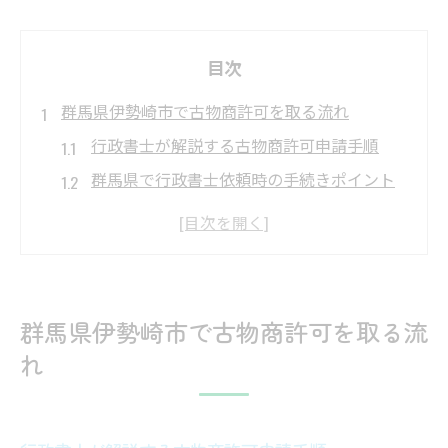
目次
群馬県伊勢崎市で古物商許可を取る流れ
行政書士が解説する古物商許可申請手順
群馬県で行政書士依頼時の手続きポイント
伊勢崎市の古物商許可取得までの流れ
行政書士を活用したスムーズな許可取得法
古物商許可に必要な書類と行政書士の役割
行政書士による古物商申請の進め方
群馬県伊勢崎市で古物商許可を取る流
行政書士が行う書類作成と申請サポート
れ
古物商許可を行政書士に依頼する手順
行政書士を活用する際の具体的な流れ