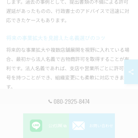
します。過去の事例として、提出書類の不備による許可
遅延があったものの、行政書士のアドバイスで迅速に対
応できたケースもあります。
将来の事業拡大を見据えた名義選びのコツ
将来的な事業拡大や複数店舗展開を視野に入れている場
合、最初から法人名義で古物商許可を取得することが有
利です。法人名義であれば、支店や営業所ごとに許可番
号を持つことができ、組織変更にも柔軟に対応できま
す。
一方で、今は小規模で運営し、将来的に法人化を検討し
080-2925-8474
ている場合でも、行政書士と相談しながら段階的な名義
変更や申請のタイミングを計画することで、無駄な手間
公式LINE
お問い合わせ
や費用を抑えることが可能です。