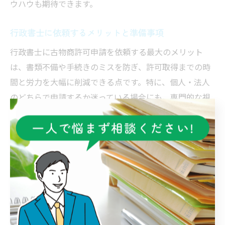
ウハウも期待できます。
行政書士に依頼するメリットと準備事項
行政書士に古物商許可申請を依頼する最大のメリット
は、書類不備や手続きのミスを防ぎ、許可取得までの時
間と労力を大幅に削減できる点です。特に、個人・法人
のどちらで申請するか迷っている場合にも、専門的な視
点から最適な方法を提案してもらえます。
依頼前に準備しておくべき主な事項としては、営業所の
所在地や使用権原の確認、個人・法人それぞれの必要書
類の用意、欠格事由の自己チェックなどが挙げられま
す。これらを事前に整理しておくことで、行政書士との
打ち合わせもスムーズに進みます。
また、行政書士の費用は事務所や手続き内容によって異