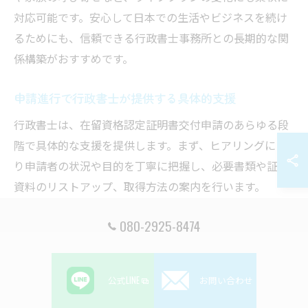
対応可能です。安心して日本での生活やビジネスを続け
るためにも、信頼できる行政書士事務所との長期的な関
係構築がおすすめです。
申請進行で行政書士が提供する具体的支援
行政書士は、在留資格認定証明書交付申請のあらゆる段
階で具体的な支援を提供します。まず、ヒアリングによ
り申請者の状況や目的を丁寧に把握し、必要書類や証明
資料のリストアップ、取得方法の案内を行います。
次に、群馬県内の入管窓口に即した申請書類の作成、添
080-2925-8474
付資料の精査、申請理由書の作成もサポートします。さ
らに、申請後の追加資料提出や入管からの問い合わせ対
応、審査状況の確認なども行政書士が代行するため、申
公式LINE
お問い合わせ
請者の心理的負担が大きく軽減されます。