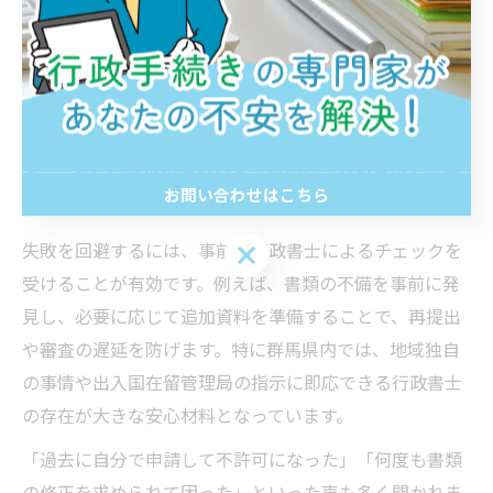
在留資格認定申請の失敗例と回避策
実際の申請現場では「必要書類が不足していた」「申請
理由書の記載内容が曖昧だった」「最新の法改正に対応
できていなかった」などの失敗例が頻繁に見受けられま
す。これらは審査の遅延や不許可のリスクを高める要因
お問い合わせはこちら
となります。
失敗を回避するには、事前に行政書士によるチェックを
お問い合わせはこちら
受けることが有効です。例えば、書類の不備を事前に発
見し、必要に応じて追加資料を準備することで、再提出
や審査の遅延を防げます。特に群馬県内では、地域独自
の事情や出入国在留管理局の指示に即応できる行政書士
の存在が大きな安心材料となっています。
「過去に自分で申請して不許可になった」「何度も書類
の修正を求められて困った」といった声も多く聞かれま