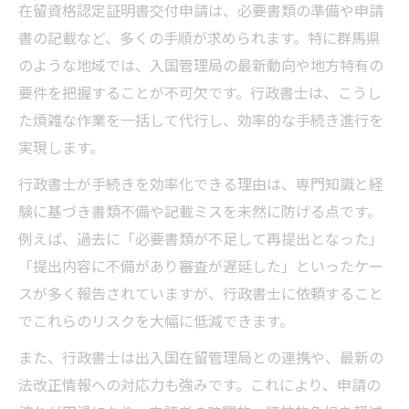
行政書士の助言によるミス防止ポイント
在留資格認定証明書交付申請は、必要書類の準備や申請
書の記載など、多くの手順が求められます。特に群馬県
専門家視点で見た安心の申請サポート術
のような地域では、入国管理局の最新動向や地方特有の
行政書士が申請サポートで重視する点
要件を把握することが不可欠です。行政書士は、こうし
在留資格認定申請の失敗例と回避策
た煩雑な作業を一括して代行し、効率的な手続き進行を
行政書士による丁寧なヒアリングの重要性
実現します。
専門家のアドバイスで安心感が高まる理由
行政書士が手続きを効率化できる理由は、専門知識と経
行政書士による書類整備のサポート体制
験に基づき書類不備や記載ミスを未然に防げる点です。
複雑な在留資格も行政書士に任せて安心
例えば、過去に「必要書類が不足して再提出となった」
行政書士なら複雑な申請も一括対応可能
「提出内容に不備があり審査が遅延した」といったケー
複数類型の在留資格申請も行政書士で安心
スが多く報告されていますが、行政書士に依頼すること
行政書士が解説する書類作成のポイント
でこれらのリスクを大幅に低減できます。
行政書士の経験が難事例対応を支える理由
また、行政書士は出入国在留管理局との連携や、最新の
行政書士事務所選びで注意したい点
法改正情報への対応力も強みです。これにより、申請の