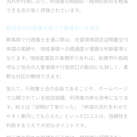
行政書士だから実現する効率的な申請進行
流れが円滑になり、申請者の時間的・精神的負担を軽減
できる点が高く評価されています。
行政書士のサポートで申請進行がスムーズ
に
群馬県の行政書士選びで重視すべき視点
行政書士ホームページの活用法と注意点
群馬県で行政書士を選ぶ際は、在留資格認定証明書交付
行政書士が効率化する申請プロセスとは
申請の実績や、地域事情への精通度が重要な判断基準と
行政書士事務所による継続サポートの魅力
なります。地域密着型の事務所であれば、前橋市や高崎
申請進行で行政書士が提供する具体的支援
市など地元の入管事情や行政窓口の動向にも詳しく、柔
成功率向上に役立つ申請方法を徹底解説
軟な対応が期待できます。
行政書士が教える成功する申請の準備法
加えて、行政書士会の会員であることや、ホームページ
行政書士会の情報で審査基準を正確把握
で公開されている相談実績、利用者の声も参考になりま
行政書士の視点で見る申請書作成の工夫
す。例えば「説明が丁寧だった」「申請の流れをわかり
行政書士が提案するミスを防ぐ申請方法
やすく案内してもらえた」といった口コミは、信頼性を
行政書士の経験談に学ぶ申請成功の秘訣
判断するうえで大切なポイントです。