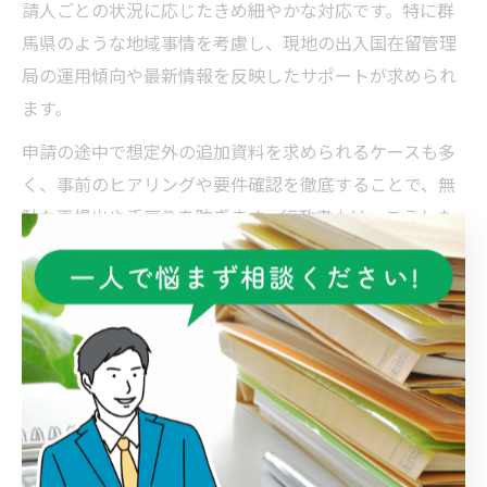
請人ごとの状況に応じたきめ細やかな対応です。特に群
馬県のような地域事情を考慮し、現地の出入国在留管理
局の運用傾向や最新情報を反映したサポートが求められ
ます。
申請の途中で想定外の追加資料を求められるケースも多
く、事前のヒアリングや要件確認を徹底することで、無
駄な再提出や手戻りを防ぎます。行政書士は、こうした
リスクを最小限に抑えるため、最新の法令や審査基準へ
の対応力を常に高めています。
また、依頼者にとっては「自分で進めるのは不安」「何
から手を付ければよいかわからない」といった心理的負
担も大きな課題です。行政書士は、申請人に寄り添った
説明や進捗報告を重視し、安心して手続きを任せられる
体制を整えています。