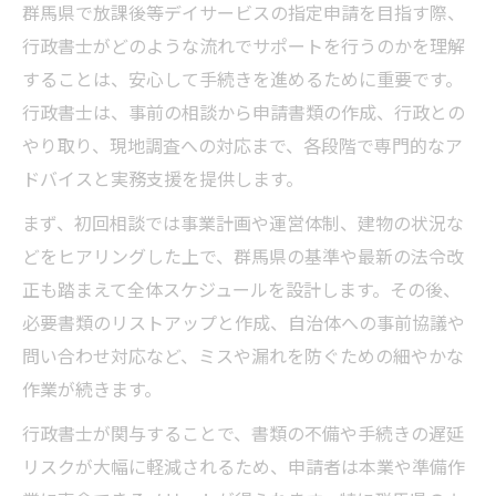
群馬県で放課後等デイサービスの指定申請を目指す際、
行政書士が語る群馬県指定取得の注意事項
行政書士がどのような流れでサポートを行うのかを理解
群馬県独自の申請要素も行政書士が徹底解
することは、安心して手続きを進めるために重要です。
説
行政書士は、事前の相談から申請書類の作成、行政との
行政書士が助言する群馬県特有の運用対策
やり取り、現地調査への対応まで、各段階で専門的なア
ドバイスと実務支援を提供します。
複雑な書類整理を行政書士が徹底サポート
行政書士が複雑な書類作成を効率的に支援
まず、初回相談では事業計画や運営体制、建物の状況な
書類不備を防ぐ行政書士のチェック体制
どをヒアリングした上で、群馬県の基準や最新の法令改
正も踏まえて全体スケジュールを設計します。その後、
行政書士が書類整理を徹底的にサポートす
必要書類のリストアップと作成、自治体への事前協議や
る利点
問い合わせ対応など、ミスや漏れを防ぐための細やかな
申請書類の網羅性は行政書士の強みで実現
作業が続きます。
行政書士が整理する添付資料のポイント
行政書士が関与することで、書類の不備や手続きの遅延
申請時の不安を減らす行政書士の活用法
リスクが大幅に軽減されるため、申請者は本業や準備作
行政書士活用で申請時の不安を解消する方