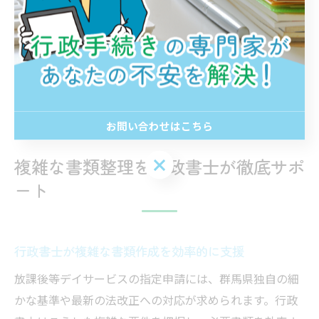
です。
また、行政とのやり取りに慣れない事業者向けには、相
談窓口の活用方法や、トラブル発生時の対応フローも具
体的にアドバイス。行政書士の伴走支援で、群馬県特有
の運用課題にも柔軟に対応できる体制を構築します。
お問い合わせはこちら
お問い合わせはこちら
複雑な書類整理を行政書士が徹底サポ
ート
行政書士が複雑な書類作成を効率的に支援
放課後等デイサービスの指定申請には、群馬県独自の細
かな基準や最新の法改正への対応が求められます。行政