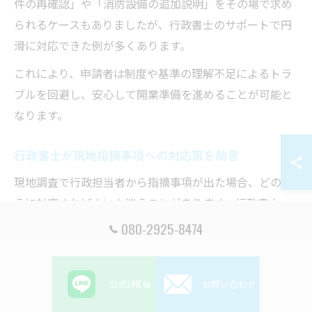
件の再確認」や「消防設備の追加説明」をその場で求め
られるケースもありましたが、行政書士のサポートで円
滑に対応できた例が多くあります。
これにより、申請者は制度や基準の理解不足によるトラ
ブルを回避し、安心して開業準備を進めることが可能と
なります。
行政書士が現地指摘事項への対応策を助言
現地調査で行政担当者から指摘事項が出た場合、どのよ
うに対応すればよいか迷うことがあります。行政書士
は、その場で具体的な対応策や修正方法を提案し、申請
080-2925-8474
者の負担を軽減します。
例えば、「設備の寸法が基準に満たない」「避難経路の
公式LINE
お問い合わせ
表示が不十分」といった指摘があった際、行政書士は必