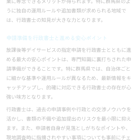
業に専念できるメリットが得られます。特に群馬県のよ
法
うに独自の運用ルールや追加書類が求められる地域で
行政書士が申請時の疑問や悩みに寄り添う
は、行政書士の知見が大きな力となります。
理由
申請時の不安を減らす行政書士の具体的な
申請準備を行政書士と進める安心ポイント
支援
放課後等デイサービスの指定申請を行政書士とともに進
行政書士による申請前相談で安心を得る秘
める最大の安心ポイントは、専門知識に裏打ちされた申
訣
請準備ができることです。特に群馬県では、自治体ごと
行政書士が対応する申請トラブル事例の紹
に細かな基準や運用ルールが異なるため、最新情報をキ
介
ャッチアップし、的確に対応できる行政書士の存在が心
現地調査対応も安心な行政書士サービス
強い味方となります。
行政書士が現地調査に同行するメリット
行政書士は、過去の申請事例や行政との交渉ノウハウを
現地調査時の不安を解消する行政書士対応
活かし、書類の不備や追加提出のリスクを最小限に抑え
行政書士による現地立会いサービスの重要
ます。また、申請者自身が見落としがちなポイントや、
性
現地調査時に指摘されやすい事項についても事前にチェ