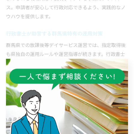
ス。申請者が安心して行政対応できるよう、実践的なノ
ウハウを提供します。
行政書士が助言する群馬県特有の運用対策
群馬県での放課後等デイサービス運営では、指定取得後
も県独自の運用ルールや運営指導が続きます。行政書士
は、定期的な運営状況報告や指導監査への備え、法改正
時の迅速な対応方法など、実務的な運用対策を助言しま
す。
例えば、職員研修の実施記録や利用者の個別支援計画の
管理、事故発生時の報告体制の整備など、日常運営に欠
かせないポイントをチェックリスト化し、運営者が自ら
管理できる仕組みづくりをサポートします。これによ
り、指導監査時の指摘リスクを大幅に減らすことが可能