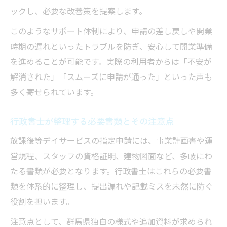
行政書士が現地指摘事項への対応策を助言
ックし、必要な改善策を提案します。
行政書士サービスで現地審査も安心対応
このようなサポート体制により、申請の差し戻しや開業
失敗しない群馬県申請の秘訣を徹底解説
時期の遅れといったトラブルを防ぎ、安心して開業準備
を進めることが可能です。実際の利用者からは「不安が
行政書士が伝授する群馬県申請成功の秘訣
解消された」「スムーズに申請が通った」といった声も
群馬県申請で失敗しない行政書士の活用術
多く寄せられています。
行政書士目線の群馬県指定取得のポイント
失敗例から学ぶ行政書士の申請対策とは
行政書士が整理する必要書類とその注意点
行政書士が教える群馬県独自の注意点
放課後等デイサービスの指定申請には、事業計画書や運
営規程、スタッフの資格証明、建物図面など、多岐にわ
たる書類が必要となります。行政書士はこれらの必要書
類を体系的に整理し、提出漏れや記載ミスを未然に防ぐ
役割を担います。
注意点として、群馬県独自の様式や追加資料が求められ