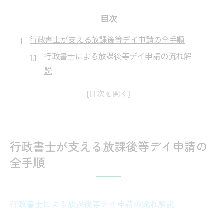
目次
行政書士が支える放課後等デイ申請の全手順
行政書士による放課後等デイ申請の流れ解
説
申請準備を行政書士と進める安心ポイント
行政書士が整理する必要書類とその注意点
申請手順の全体像を行政書士が丁寧に案内
行政書士が支援するスムーズな指定申請方
行政書士が支える放課後等デイ申請の
法
全手順
群馬県で指定申請を成功させる実務ポイント
行政書士が押さえる群馬県申請の実務要点
群馬県の運用基準対応を行政書士がサポー
行政書士による放課後等デイ申請の流れ解説
ト