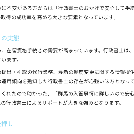
行政書士の引取代行が煩雑な手続きを簡素化
語に不安がある方からは「行政書士のおかげで安心して手
行政書士による在留資格引取の流れと安心感
格取得の成功率を高める大きな要素となっています。
引取代行で行政書士がもたらす時短効果とは
行政書士利用で在留資格引取ミスを防ぐ方法
トの実態
専門家による書類作成で手続き負担を軽減する方法
い、在留資格手続きの需要が高まっています。行政書士は
行政書士の書類作成が在留資格手続きを効率化
ています。
行政書士に書類作成を任せる安心ポイント
の提出・引取の代行業務、最新の制度変更に関する情報提
行政書士が書類不備を防いで審査率アップ
の運用傾向を熟知した行政書士の存在が心強い味方となっ
行政書士の丁寧な書類作成で手間を削減する
てくれたので助かった」「群馬の入管事情に詳しいので安
書類作成を行政書士に依頼するメリットとは
型の行政書士によるサポートが大きな強みとなります。
行政書士を活用した在留資格取得がスムーズな理由
行政書士のノウハウが在留資格取得を後押し
後押し
行政書士が在留資格取得を迅速化するポイント