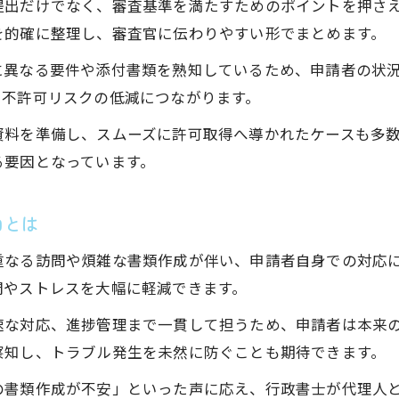
提出だけでなく、審査基準を満たすためのポイントを押さ
行政書士活用で在留資格取得のトラブルを回避
を的確に整理し、審査官に伝わりやすい形でまとめます。
行政書士と進める在留資格取得の流れとは
に異なる要件や添付書類を熟知しているため、申請者の状
行政書士のアドバイスで取得がスムーズに進行
や不許可リスクの低減につながります。
代行サービスの選び方と行政書士の活かし方
資料を準備し、スムーズに許可取得へ導かれたケースも多
行政書士による代行選びで失敗しないコツ
る要因となっています。
行政書士を賢く活用する在留資格手続き術
行政書士の選定ポイントと比較チェック方法
由とは
行政書士代行サービス活用のメリットを整理
お問い合わせはこちら
お問い合わせはこちら
重なる訪問や煩雑な書類作成が伴い、申請者自身での対応
行政書士の強みを活かした手続き時短テクニック
間やストレスを大幅に軽減できます。
速な対応、進捗管理まで一貫して担うため、申請者は本来
察知し、トラブル発生を未然に防ぐことも期待できます。
の書類作成が不安」といった声に応え、行政書士が代理人