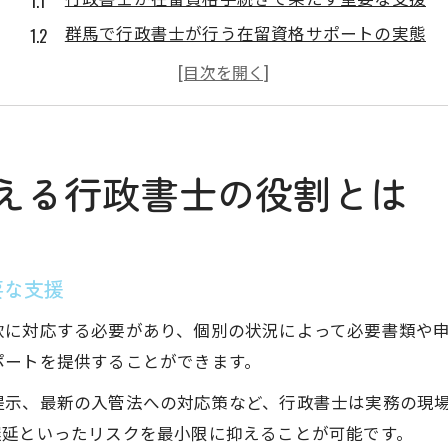
群馬で行政書士が行う在留資格サポートの実態
行政書士の専門知識が在留資格取得を後押し
行政書士による手続き代行が安心な理由とは
行政書士選びが在留資格取得の成否を左右する
群馬県で行政書士に依頼するメリットを解説
える行政書士の役割とは
群馬で行政書士に依頼することで得られる安心感
行政書士が群馬の在留資格申請を円滑化する理由
地元行政書士ならではの在留資格手続きの強み
要な支援
行政書士の活用で群馬のビザ申請も効率アップ
軟に対応する必要があり、個別の状況によって必要書類や
行政書士が群馬で選ばれる具体的なメリット
ポートを提供することができます。
煩雑な在留資格引取代行も行政書士が安心サポート
提示、最新の入管法への対応策など、行政書士は実務の現
行政書士が在留資格引取代行で解消できる悩み
遅延といったリスクを最小限に抑えることが可能です。