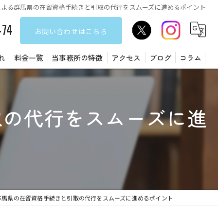
による群馬県の在留資格手続きと引取の代行をスムーズに進めるポイント
474
お問い合わせはこちら
れ
料金一覧
当事務所の特徴
アクセス
ブログ
コラム
遺言書
取の代行をスムーズに進
障害福祉サービス
建設業許可
許認可
在留資格
群馬県の在留資格手続きと引取の代行をスムーズに進めるポイント