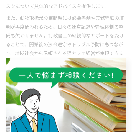
スクについて具体的なアドバイスを提供します。
また、動物取扱業の更新時には必要書類や実務経験の証
明が再度問われるため、日々の運営記録や管理体制の整
備も欠かせません。行政書士の継続的なサポートを受け
ることで、開業後の法令遵守やトラブル予防にもつなが
り、地域社会から信頼される猫カフェ経営が実現できま
す。
行政書士活用で安全な猫カフェ運営を
実現
行政書士がもたらす猫カフェのリスク管理と安全性