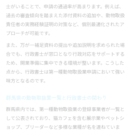
士がいることで、申請の通過率が高まります。例えば、
行政書士が伝える資格要件の詳細と注意点
過去の審査傾向を踏まえた添付資料の追加や、動物取扱
伊勢崎エリアで押さえておきたい手続きのコツ
責任者の実務経験証明の対策など、個別最適化されたア
行政書士が案内する地域手続きの流れと対
プローチが可能です。
策
また、万が一補足資料の提出や追加説明を求められた場
群馬県動物取扱業一覧を参考にしたポイン
合でも、行政書士が窓口となり行政対応をサポートする
ト解説
ため、開業準備に集中できる環境が整います。こうした
行政書士が伝える施設基準と地域独自の注
点から、行政書士は第一種動物取扱業申請において強い
意事項
味方となるのです。
前橋市動物取扱業一覧から学ぶ手続きの違
い
群馬県の動物取扱業一覧と行政書士の関わり
動物愛護管理の視点で行政書士が手続きを
群馬県内では、第一種動物取扱業の登録事業者が一覧と
支援
して公表されており、猫カフェを含む展示業やペットシ
猫カフェ開業を支える行政書士のサポート術
ョップ、ブリーダーなど多様な業種が名を連ねていま