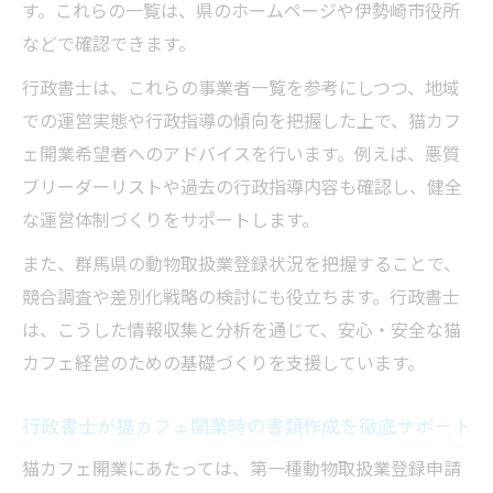
行政書士が猫カフェ開業で提供する総合サ
す。これらの一覧は、県のホームページや伊勢崎市役所
ポート
などで確認できます。
動物取扱業登録から運営まで行政書士に相
行政書士は、これらの事業者一覧を参考にしつつ、地域
談
での運営実態や行政指導の傾向を把握した上で、猫カフ
行政書士がサポートする開業後の書類管理
ェ開業希望者へのアドバイスを行います。例えば、悪質
法
ブリーダーリストや過去の行政指導内容も確認し、健全
開業資金計画も行政書士のアドバイスで安
な運営体制づくりをサポートします。
心
また、群馬県の動物取扱業登録状況を把握することで、
行政書士活用で猫カフェ経営の失敗リスク
競合調査や差別化戦略の検討にも役立ちます。行政書士
を回避
は、こうした情報収集と分析を通じて、安心・安全な猫
カフェ経営のための基礎づくりを支援しています。
行政書士が猫カフェ開業時の書類作成を徹底サポート
猫カフェ開業にあたっては、第一種動物取扱業登録申請