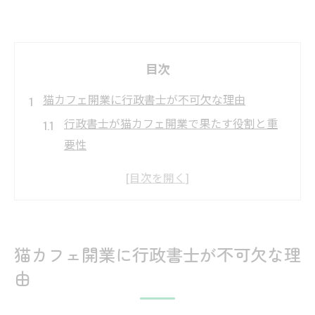
目次
猫カフェ開業に行政書士が不可欠な理由
行政書士が猫カフェ開業で果たす役割と重
要性
第一種動物取扱業申請に行政書士が強い理
由とは
群馬県の動物取扱業一覧と行政書士の関わ
り
猫カフェ開業に行政書士が不可欠な理
行政書士が猫カフェ開業時の書類作成を徹
由
底サポート
動物取扱業資格取得で行政書士が提供する