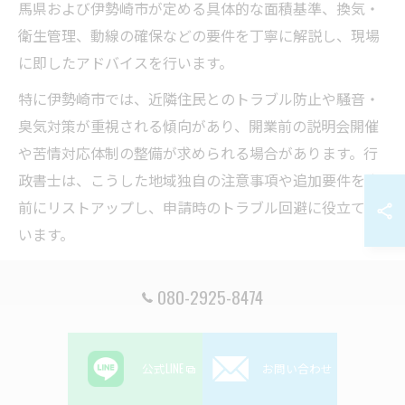
馬県および伊勢崎市が定める具体的な面積基準、換気・
衛生管理、動線の確保などの要件を丁寧に解説し、現場
に即したアドバイスを行います。
特に伊勢崎市では、近隣住民とのトラブル防止や騒音・
臭気対策が重視される傾向があり、開業前の説明会開催
や苦情対応体制の整備が求められる場合があります。行
政書士は、こうした地域独自の注意事項や追加要件を事
前にリストアップし、申請時のトラブル回避に役立てて
います。
施設基準を満たさない場合、登録審査で指摘を受けるだ
080-2925-8474
けでなく、開業後の改善指導や最悪の場合は営業停止と
なるリスクもあります。行政書士の専門的な視点で事前
チェックを徹底することが、安心・安全な猫カフェ経営
公式LINE
お問い合わせ
の第一歩となります。