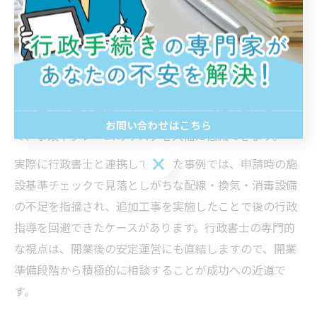
猫カフェを群馬県伊勢崎市で開業する際、リスク管理と
安全性の確保は最重要課題です。行政書士は、動物愛護
管理法や群馬県独自の動物取扱業規定を熟知し、施設の
設計から運営ルールの作成まで幅広くサポートします。
例えば、脱走防止策や動物同士のトラブル回避、顧客と
動物双方の安全管理に関する具体的な指摘を受けること
お問い合わせはこちら
で、事故やクレームのリスクを大幅に低減できます。
お問い合わせはこちら
実際に行政書士と連携して進めた事例では、申請時の施
設基準チェックで見落としがちな配線・換気・消毒設備
の不足を指摘され、追加工事を実施したことで後の行政
指導を回避できたケースがあります。行政書士の専門的
な視点は、開業後の安定運営にも直結しますので、開業
準備段階から積極的に相談することが成功への近道で
す。