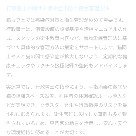
行政書士が助ける感染症予防と衛生管理方法
猫カフェでは感染症対策と衛生管理が極めて重要です。
行政書士は、消毒設備の設置基準や清掃マニュアルの作
成、スタッフの衛生教育内容など、動物愛護管理法に基
づいた具体的な管理方法の策定をサポートします。猫同
士や人と猫の間で感染症が拡大しないよう、定期的な健
康チェックやワクチン接種記録の整備もアドバイスしま
す。
実運営では、行政書士の指導により、手指消毒の徹底や
猫の隔離スペース設置、利用者の体調確認ルール導入な
どが実現でき、クラスター発生や行政指導のリスクを最
小限に抑えられます。衛生管理に失敗した事例も多く報
告されているため、専門家の助言を活用し、安心・安全
な環境維持に努めることが大切です。