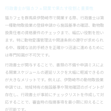
安心
行政書士が猫カフェ開業で果たす役割と重要性
第一種動物取扱業申請の流れと注意ポイント
猫カフェを群馬県伊勢崎市で開業する際、行政書士は第
行政書士のサポートで申請手続きがスムー
一種動物取扱業の登録申請から施設基準の確認、動物取
ズに進行
扱責任者の資格要件のチェックまで、幅広い役割を担い
動物取扱業資格取得方法と必要書類の全体
ます。特に動物愛護管理法や関連条例の遵守が求められ
像
る中、複雑な法的手続きを正確かつ迅速に進めるために
第一種動物取扱業申請の審査基準と行政書
は専門知識が不可欠です。
士の指導
行政書士が関与することで、書類の不備や申請ミスによ
申請書類の作成ポイントを行政書士が解説
る開業スケジュールの遅延リスクを大幅に軽減できるの
群馬県の動物取扱業一覧から見る注意点
が大きなメリットです。例えば、伊勢崎市の動物取扱業
行政書士活用で安全な猫カフェ運営を実現
申請では、地域特有の施設基準や現地確認のポイントが
行政書士がもたらす猫カフェのリスク管理
存在し、行政書士が事前にチェックリストを作成して対
と安全性
応することで、審査時の指摘事項を最小限に抑えること
猫カフェの暗黙ルールと行政書士の指導ポ
が可能です。