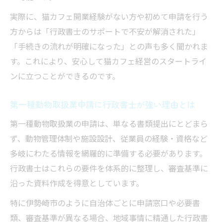
イント
実際に、猫カフェ開業経験がない方や初めて申請を行う
動物愛護管理と行政書士のサポート体制
方からは「行政書士のサポートで不安が解消された」
行政書士が助ける感染症予防と衛生管理方
「手続きの流れが明確になった」との声も多く聞かれま
法
す。これにより、安心して猫カフェ経営のスタートライ
ンに立つことができるのです。
猫カフェ運営で行政書士と安全対策を徹底
動物取扱責任者の実務経験要件を徹底解説
第一種動物取扱業申請に行政書士が強い理由とは
行政書士が整理する実務経験アルバイトの
第一種動物取扱業の申請は、単なる書類提出にとどまら
活用法
ず、動物管理体制や施設設計、従業員の経験・資格など
動物取扱責任者資格取得に行政書士が役立
多岐にわたる情報を網羅的に準備する必要があります。
つ理由
行政書士はこれらの要件を体系的に整理し、審査基準に
実務経験要件の確認と行政書士のアドバイ
沿った資料作成を得意としています。
ス
特に伊勢崎市のように自治体ごとに申請窓口や必要書
第二種動物取扱業実務経験と行政書士の支
類、審査基準が異なる場合、地域事情に精通した行政書
援