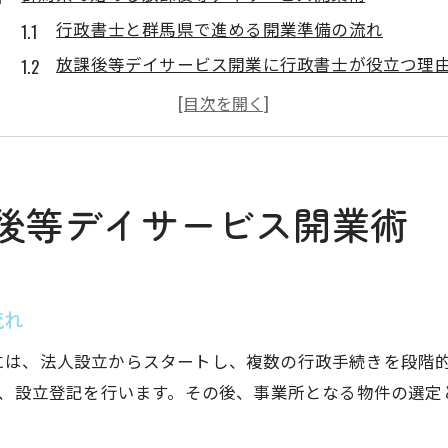
行政書士と群馬県で進める開業準備の流れ
放課後等デイサービス開業に行政書士が役立つ理
行政書士選びが成功に繋がるポイントとは
群馬県で行政書士を活用した開業サポートの実際
行政書士が解説する開業手続きの要点まとめ
行政書士が明かす申請成功の秘訣とは
後等デイサービス開業術
行政書士が指南する群馬県での申請成功法
申請書類作成で行政書士が注意する実務ポイント
行政書士だから知る群馬県申請の落とし穴対策
流れ
行政書士が教える指定申請のスムーズな手順
には、法人設立からスタートし、複数の行政手続きを段階
行政書士利用者が語る申請成功体験例
し、設立登記を行います。その後、事業所となる物件の選
開業申請に不可欠な書類準備と要点解説