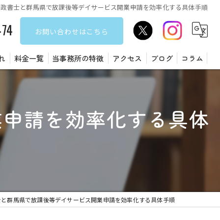
行政書士と群馬県で放課後等デイサービス開業申請を効率化する具体手順
474
お問い合わせはこちら
れ
料金一覧
当事務所の特徴
アクセス
ブログ
コラム
遺言書
業申請を効率化する具体
障害福祉サービス
建設業許可
許認可
在留資格
士と群馬県で放課後等デイサービス開業申請を効率化する具体手順