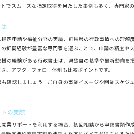
群馬県開業のための具体的なステップ解説
ートでスムーズな指定取得を果たした事例も多く、専門家の
行政書士と進める法人設立から申請まで
行政書士がサポートする設立準備の要点
とは
放課後等デイサービス開業の流れを行政書士が解
ス指定申請や福祉分野の実績、群馬県の行政事情への理解
行政書士活用で手続きがスムーズに進む理由
との折衝経験が豊富な専門家を選ぶことで、申請の精度や
行政書士が放課後等デイサービス開業を円滑化
支援の経験がある行政書士は、県独自の基準や最新動向を
行政書士任せで手続きの手間を大幅削減
すさ、アフターフォロー体制も比較ポイントです。
行政書士の専門知識が手続き効率を高める
勢も確認しましょう。ご自身の事業イメージや開業スケジ
お問い合わせはこちら
お問い合わせはこちら
行政書士がミスを防ぐサポートの実力
行政書士利用で申請スピードが変わる理由
ートの実際
ス開業サポートを利用する場合、初回相談から申請書類作
の最新基準や運用実態を踏まえたアドバイスが得られるた