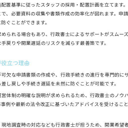
行政書士監修で進める申請書類準備の基本
員配置基準に従ったスタッフの採用・配置計画を立てます
放課後等デイサービス開業に必要な書類一覧
とで、必要資料の収集や書類作成の効率化が図れます。申
行政書士が確認する書類作成の注意点
に防ぐことができます。
群馬県指定の申請書類を行政書士と効率準備
求められる場合もあり、行政書士によるサポートがスムー
行政書士が教える添付書類整理のコツ
な手戻りや開業遅延のリスクを減らす最善策です。
効率的な事前相談の進め方を徹底ガイド
行政書士と行う事前相談の重要ポイント
が役立つ理由
群馬県でスムーズに進める事前相談実践法
不可欠な申請書類の作成や、行政手続きの進行を専門的に
行政書士活用で事前相談が円滑になる理由
る差し戻しや手続き遅延を未然に防ぐことが可能です。
事前相談準備は行政書士のチェックが安心
運営体制の明確な説明が求められるため、行政書士のノウ
行政書士が同席する事前相談のメリット
導事例や最新の法令改正に基づいたアドバイスを受けるこ
放課後等デイサービス設立を叶える実践手順
行政書士が導く放課後等デイサービス設立手順
、現地調査時の対応なども行政書士が担うため、開業希望