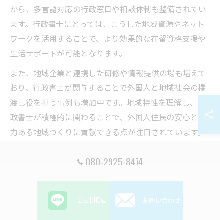
から、多言語対応の行政窓口や相談体制も整備されてい
ます。行政書士にとっては、こうした地域資源やネット
ワークを活用することで、より効果的な在留資格支援や
生活サポートが可能となります。
また、地域企業と連携した研修や情報提供の場も増えて
おり、行政書士が関与することで外国人と地域社会の橋
渡し役を担う事例も増加中です。地域特性を理解し、行
政書士が積極的に関わることで、外国人住民の安心と活
力ある地域づくりに貢献できる点が注目されています。
行政書士と外国人支援の最新動向を解説
080-2925-8474
近年、行政書士による外国人支援の現場では、オンライ
ン申請の普及や多言語サポートの拡充が進んでいます。
公式LINE
お問い合わせ
特に「技・人・国」など就労系在留資格に関する相談が