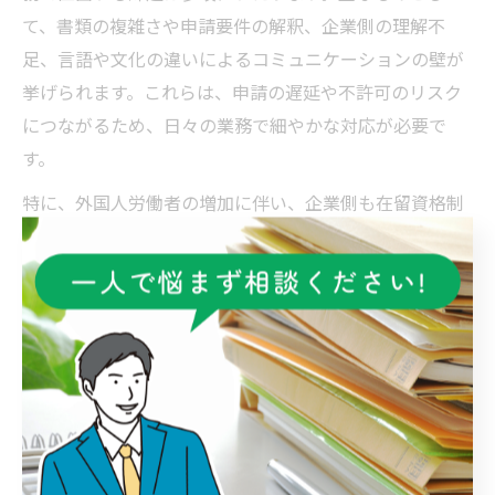
て、書類の複雑さや申請要件の解釈、企業側の理解不
足、言語や文化の違いによるコミュニケーションの壁が
挙げられます。これらは、申請の遅延や不許可のリスク
につながるため、日々の業務で細やかな対応が必要で
す。
特に、外国人労働者の増加に伴い、企業側も在留資格制
度への理解が追いついていないケースがあります。行政
書士は、企業への啓発活動や、申請前の説明会開催など
を通じて、制度の周知に努める必要があります。言語面
では、通訳や多言語資料の活用が有効です。
課題解決のためには、行政書士自身が最新情報を学び続
けること、地域コミュニティや専門家ネットワークと連
携することが不可欠です。こうした努力が、伊勢崎市で
の外国人支援と行政書士のキャリア形成につながりま