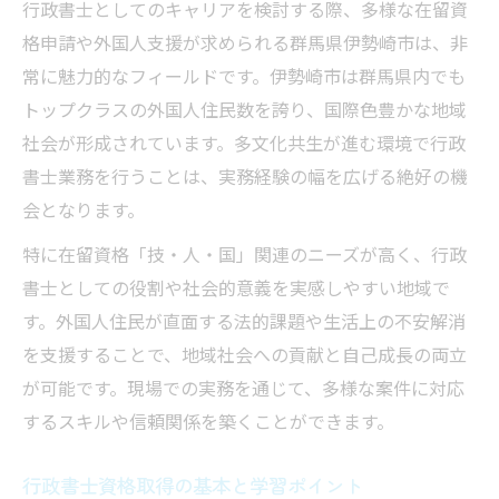
行政書士としてのキャリアを検討する際、多様な在留資
行政書士業務で学ぶ在留資格取得の実践知
格申請や外国人支援が求められる群馬県伊勢崎市は、非
識
常に魅力的なフィールドです。伊勢崎市は群馬県内でも
行政書士が直面する技・人・国の課題とは
トップクラスの外国人住民数を誇り、国際色豊かな地域
社会が形成されています。多文化共生が進む環境で行政
外国人も行政書士になれる可能性に迫る
書士業務を行うことは、実務経験の幅を広げる絶好の機
外国人が行政書士になるための条件と流れ
会となります。
行政書士試験に挑戦する外国人の実例紹介
特に在留資格「技・人・国」関連のニーズが高く、行政
行政書士資格取得後のキャリア展望を考察
書士としての役割や社会的意義を実感しやすい地域で
行政書士として社会で活躍する外国人の姿
す。外国人住民が直面する法的課題や生活上の不安解消
行政書士を目指す外国人の法的サポート体
を支援することで、地域社会への貢献と自己成長の両立
制
が可能です。現場での実務を通じて、多様な案件に対応
多文化共生と行政書士の役割を深く考える
するスキルや信頼関係を築くことができます。
多文化共生社会で行政書士が果たす役割
行政書士が担う地域連携と異文化支援の実
行政書士資格取得の基本と学習ポイント