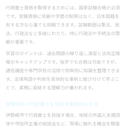
際
行政書士資格を取得するためには、国家試験合格が必須
行政書士業務が多文化共生に与える影響
です。受験資格に年齢や学歴の制限はなく、日本国籍を
行政書士が推進する外国人支援の最前線
有する方なら誰でも挑戦できます。試験範囲は憲法、民
行政書士の視点で見る多文化共生の課題
法、行政法など多岐にわたり、特に行政法や手続法の理
解が重要です。
群馬県伊勢崎市の外国人背景と行政書士事情
行政書士から見た伊勢崎市の外国人比率
学習のポイントは、過去問題の繰り返し演習と法改正情
報のキャッチアップです。独学でも合格は可能ですが、
伊勢崎市で行政書士が求められる理由とは
通信講座や専門学校の活用で効率的に知識を整理できま
行政書士が支える外国人労働者の実情分析
す。法律用語や判例を具体的な事例と結び付けて学ぶこ
行政書士が注目する伊勢崎市の地域特性
とで、実務に直結する理解力が養われます。
行政書士と外国人支援の最新動向を解説
現場で役立つ在留資格支援の実践ポイント
伊勢崎市で行政書士を目指す実践的な方法
行政書士の実務で使える在留資格支援術
伊勢崎市で行政書士を目指す場合、地域の外国人支援団
行政書士が提案する書類作成の工夫と注意
体や市役所主催の相談会など、現場に触れる機会を積極