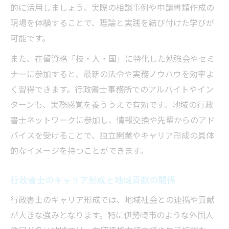
点
的に活用しましょう。実際の相談事例や申請書類作成の
行政書士の現場力が光る在留資格申請事例
現場を体験することで、理論と実践を結び付けた学びが
行政書士視点での申請トラブル解決法
可能です。
行政書士による相談対応のポイントを紹介
また、在留資格「技・人・国」に特化した勉強会やセミ
ナーに参加すると、最新の法令や実務ノウハウを効率よ
く習得できます。行政書士事務所でのアルバイトやイン
ターンも、実務感覚を養ううえで有効です。地域の行政
書士ネットワークに参加し、情報交換や先輩からのアド
バイスを受けることで、独立開業やキャリア形成の具体
的なイメージを持つことができます。
行政書士のキャリア形成と地域貢献の関係
行政書士のキャリア形成では、地域社会との連携や貢献
が大きな強みとなります。特に伊勢崎市のような外国人