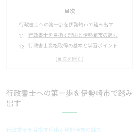
目次
行政書士への第一歩を伊勢崎市で踏み出す
行政書士を目指す理由と伊勢崎市の魅力
行政書士資格取得の基本と学習ポイント
伊勢崎市で行政書士を目指す実践的な方法
行政書士のキャリア形成と地域貢献の関係
行政書士として伊勢崎市で活躍する秘訣
在留資格技・人・国取得の実務知識と体験
行政書士への第一歩を伊勢崎市で踏み
行政書士が伝える在留資格技・人・国の基
出す
礎
行政書士による申請サポートの流れと注意
点
行政書士を目指す理由と伊勢崎市の魅力
実際の行政書士現場で役立つ申請体験談