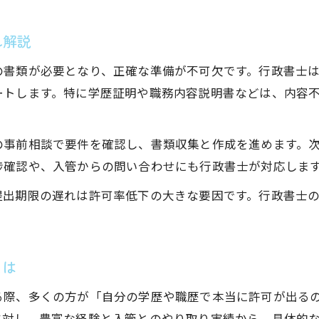
行政書士の実績や対応力を見極めるポイント
行政書士へ依頼する際のチェック項目一覧
れ解説
行政書士による申請サポートの違いを比較
の書類が必要となり、正確な準備が不可欠です。行政書士
信頼できる行政書士との出会い方を解説
ートします。特に学歴証明や職務内容説明書などは、内容
報酬とサポート内容で知る行政書士の価値
行政書士の報酬相場とサービス内容の実態
の事前相談で要件を確認し、書類収集と作成を進めます。
行政書士に依頼する際の費用と得られる安心
捗確認や、入管からの問い合わせにも行政書士が対応しま
行政書士報酬の計算方法とコスト管理の考え方
提出期限の遅れは許可率低下の大きな要因です。行政書士
お問い合わせはこちら
お問い合わせはこちら
行政書士のサポート内容で比べる選択ポイント
行政書士報酬を上手に活用するコツと注意点
とは
る際、多くの方が「自分の学歴や職歴で本当に許可が出る
に対し、豊富な経験と入管とのやり取り実績から、具体的