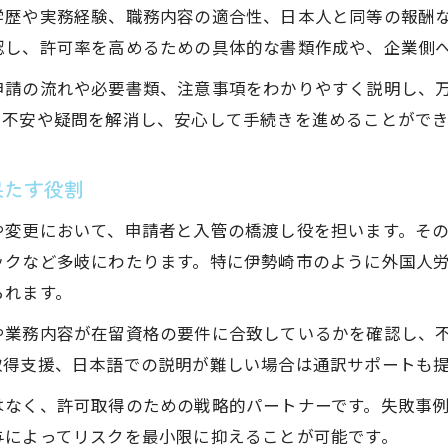
行政書士が持つ在留資格申請の専門知識とは
学歴や実務経験、職務内容の適合性、日本人と同等の報酬
行政書士による技・人・国要件の正確な確認法
認し、許可率を高めるための具体的な書類作成や、企業側
行政書士が実践する申請書類作成のポイント
申請の流れや必要書類、注意事項をわかりやすく説明し、
行政書士の経験が活きる入管対応の具体策
る不安や疑問を解消し、安心して手続きを進めることができ
行政書士が解説する申請時の注意事項まとめ
技・人・国ビザで安定を目指す方へ行政書士の助言
果たす役割
行政書士が伝授する安定したビザ取得のコツ
や変更において、申請者と入管の橋渡し役を担います。そ
行政書士によるキャリアと在留資格の両立支援
ックなど多岐にわたります。特に伊勢崎市のように外国人
行政書士が教える審査通過のための準備方法
られます。
行政書士と進めるビザ取得後の生活設計アドバイ
や業務内容が在留資格の要件に合致しているかを確認し、
行政書士を活用した就労安定へのステップ提案
取得支援、日本語での説明が難しい場合は通訳サポートも
行政書士選びが伊勢崎市の申請成否を左右する理由
はなく、許可取得のための戦略的パートナーです。失敗事
行政書士選びが申請成功率に及ぼす影響とは
与によってリスクを最小限に抑えることが可能です。