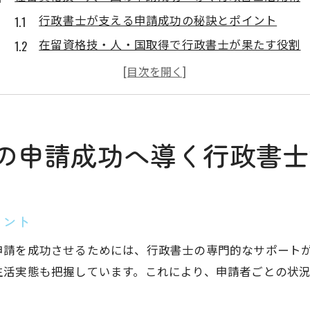
行政書士が支える申請成功の秘訣とポイント
在留資格技・人・国取得で行政書士が果たす役割
行政書士による書類準備と手続きの流れ解説
行政書士が解消する申請の不安や疑問とは
行政書士を活用した安心の在留資格サポート術
群馬県伊勢崎市における行政書士の役割と強み
の申請成功へ導く行政書士
行政書士が伊勢崎市で選ばれる理由とは何か
地域密着の行政書士が提供する独自サポート
行政書士による多文化支援体制の実践例を紹介
イント
伊勢崎市特有の在留資格申請事情と行政書士
申請を成功させるためには、行政書士の専門的なサポート
行政書士を活用した地元企業の人材確保支援
生活実態も把握しています。これにより、申請者ごとの状
専門知識で在留資格申請を支える行政書士の実力