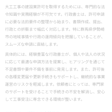
行政書士がサポートする書類作成のコツ
大工工事の建設業許可を取得するためには、専門的な法
令知識や実務経験が不可欠です。行政書士は、許可申請
行政書士が効率化する申請フローとは
に必要な法的要件の整理から始まり、書類作成、提出、
行政書士の力で無駄を省くポイント
行政との折衝まで幅広く対応します。特に群馬県伊勢崎
行政書士以外で建設業許可申請は可能か
市の地域事情や行政の運用傾向を把握していることが、
行政書士以外で許可申請できる場合と注意
スムーズな申請に直結します。
点
具体的には、経験豊富な行政書士が、個人や法人の状況
行政書士不在の申請で生じるリスクを知る
に応じて最適な申請方法を提案し、ヒアリングを通じて
行政書士と自力申請の違いを徹底比較
不足書類や要件不備を事前に発見します。また、許可後
行政書士以外が申請する際の書類ポイント
の各種変更届や更新手続きもサポートし、継続的な事業
行政書士依頼と自主申請のメリットデメリ
運営のリスクを軽減します。依頼者にとっては、専門家
ット
のサポートを受けることで手続きの不安を解消し、安心
許可なし工事のリスク行政書士が防ぐ落とし穴
して工事受注に専念できる環境が整います。
行政書士が解説する無許可工事の危険性