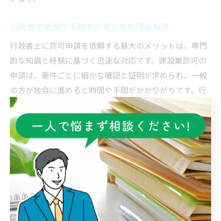
行政書士依頼で手続きが早く進む理由解説
行政書士に許可申請を依頼する最大のメリットは、専門
的な知識と経験に基づく迅速な対応です。建設業許可の
申請は、要件ごとに細かな確認と証明が求められ、一般
の方が独自に進めると時間や手間がかかりがちです。行
政書士は法改正や最新の運用指針にも精通しているた
め、効率的な申請フローを構築できます。
伊勢崎市の行政窓口とのやり取りや、必要に応じた追加
資料への早期対応も可能です。これにより、申請後の不
備指摘や再提出のリスクを抑え、許可取得までの期間短
縮につながります。特に初めての申請や規模拡大時に
は、専門家の力を借りることで失敗を防げる点が評価さ
れています。