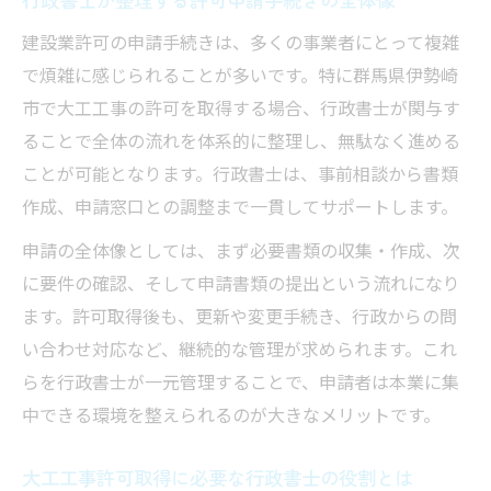
行政書士による建設業許可取得の安心サポ
建設業許可の申請手続きは、多くの事業者にとって複雑
ート
で煩雑に感じられることが多いです。特に群馬県伊勢崎
行政書士がいることで申請ミス防止が可能
市で大工工事の許可を取得する場合、行政書士が関与す
に
ることで全体の流れを体系的に整理し、無駄なく進める
行政書士の専門知識が大工工事許可で生き
ことが可能となります。行政書士は、事前相談から書類
る
作成、申請窓口との調整まで一貫してサポートします。
行政書士依頼で負担軽減し本業に集中でき
申請の全体像としては、まず必要書類の収集・作成、次
る理由
に要件の確認、そして申請書類の提出という流れになり
行政書士が説明する許可取得のメリット
ます。許可取得後も、更新や変更手続き、行政からの問
大工工事の申請手続き行政書士依頼がもたらす
い合わせ対応など、継続的な管理が求められます。これ
効率化
らを行政書士が一元管理することで、申請者は本業に集
行政書士による大工工事許可申請の効率化
中できる環境を整えられるのが大きなメリットです。
事例
大工工事許可取得に必要な行政書士の役割とは
行政書士依頼で手続きが早く進む理由解説