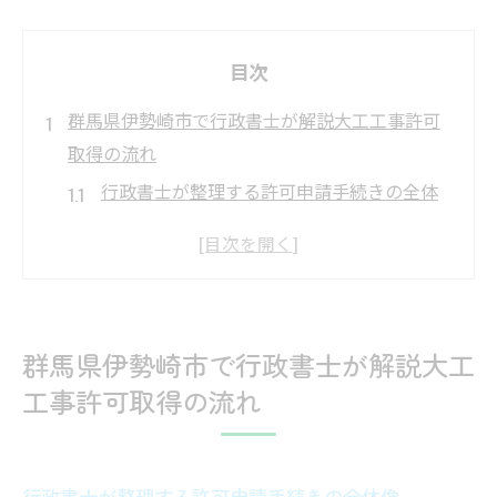
目次
群馬県伊勢崎市で行政書士が解説大工工事許可
取得の流れ
行政書士が整理する許可申請手続きの全体
像
大工工事許可取得に必要な行政書士の役割
とは
行政書士が解説する申請準備のポイント
群馬県伊勢崎市で行政書士が解説大工
許可取得で行政書士が注意する法的基準
工事許可取得の流れ
行政書士視点で見る大工工事許可の流れ
建設業許可を目指すなら行政書士活用が安心な
理由
行政書士が整理する許可申請手続きの全体像