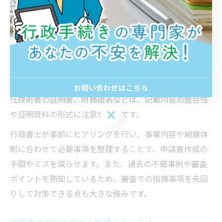
行政書士がサポートする書類作成のコツ
建設業許可申請で最も重要なのは、正確かつ漏れのない
書類作成です。行政書士は、伊勢崎市の大工工事許可申
請に必要な提出書類や添付資料を、最新の法令基準に照
らしてチェックします。特に経営業務の管理責任者や専
お問い合わせはこちら
任技術者の証明書、財務諸表などは、記載内容の整合性
お問い合わせはこちら
や証明資料の形式に注意が必要です。
行政書士が事前にヒアリングを行い、事業内容や組織体
制に合わせて必要事項を整理することで、申請書作成の
手間やミスを減らせます。また、過去の不備事例や審査
ポイントを熟知しているため、審査での指摘事項を先回
りして対策できる点も大きな強みです。
行政書士が効率化する申請フローとは