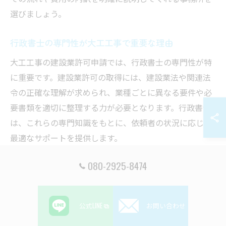
選びましょう。
行政書士の専門性が大工工事で重要な理由
大工工事の建設業許可申請では、行政書士の専門性が特
に重要です。建設業許可の取得には、建設業法や関連法
令の正確な理解が求められ、業種ごとに異なる要件や必
要書類を適切に整理する力が必要となります。行政書士
は、これらの専門知識をもとに、依頼者の状況に応じた
最適なサポートを提供します。
例えば、経験豊富な行政書士であれば、大工工事特有の
080-2925-8474
施工実績証明や技術者要件の確認など、細かな部分まで
丁寧に対応が可能です。専門性の高い行政書士を選ぶこ
とで、申請書類の不備や追加提出のリスクを抑え、効率
公式LINE
お問い合わせ
的な許可取得を実現できます。