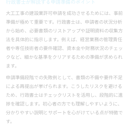
行政書士が解説する申請準備のポイント
行政書士立会いで避けたい法的リスク
行政書士が伝える許可なし工事の現実
大工工事の建設業許可申請を成功させるためには、事前
準備が極めて重要です。行政書士は、申請者の状況分析
行政書士が防ぐトラブル事例と対策
から始め、必要書類のリストアップや証明資料の収集方
行政書士が指摘する無許可の罰則とは
法を具体的に指示します。例えば、経営業務の管理責任
行政書士選びで押さえる大工工事のポイント
者や専任技術者の要件確認、資本金や財務状況のチェッ
行政書士選びで大工工事許可を成功させる
クなど、細かな基準をクリアするための準備が求められ
コツ
ます。
行政書士の専門性が大工工事で重要な理由
申請準備段階での失敗例として、書類の不備や要件不足
行政書士選択時に注目すべき実績とは
による再提出が挙げられます。こうしたリスクを避ける
行政書士との相性が許可申請成功を左右す
ため、行政書士はチェックリストを活用し、段階的に進
る
捗を確認します。初心者の方でも理解しやすいように、
行政書士選びで見落としがちな注意点
分かりやすい説明とサポートを心がけている点が特徴で
す。