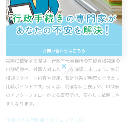
する際、行政書士選びは将来の安心を左右する重要なポ
イントです。行政書士は、ビザ申請や在留資格変更など
の専門知識を持ち、複雑な申請書類の作成や入管とのや
りとりをサポートします。特に、卒業後すぐの手続きで
は、期限や必要書類の不備が大きなリスクとなるため、
実績や対応力を重視することが大切です。
お問い合わせはこちら
実際に依頼する際は、行政書士事務所の在留資格関連の
お問い合わせはこちら
申請経験や、外国人対応の実績を確認しましょう。事前
相談でサポート内容や費用、報酬体系が明確かどうかも
比較ポイントです。例えば、明確な料金表示や、申請後
のアフターフォローがある事務所は、安心して依頼しや
すくなります。
信頼できる行政書士のチェック方法