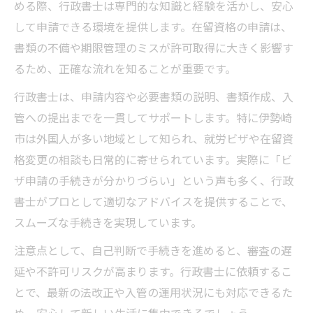
相談時に行政書士へ伝えるべき情報
める際、行政書士は専門的な知識と経験を活かし、安心
して申請できる環境を提供します。在留資格の申請は、
安心できる行政書士の選び方とは
書類の不備や期限管理のミスが許可取得に大きく影響す
行政書士選びで重視すべきポイント解説
るため、正確な流れを知ることが重要です。
信頼できる行政書士のチェック方法
行政書士は、申請内容や必要書類の説明、書類作成、入
ピンクカード保有の行政書士が安心な訳
管への提出までを一貫してサポートします。特に伊勢崎
口コミや相談実績から選ぶ行政書士
市は外国人が多い地域として知られ、就労ビザや在留資
行政書士への依頼前に確認したい事項
格変更の相談も日常的に寄せられています。実際に「ビ
卒業後に必要な手続きを知るポイント
ザ申請の手続きが分かりづらい」という声も多く、行政
行政書士が教える卒業後の手続き一覧
書士がプロとして適切なアドバイスを提供することで、
在留資格変更で注意すべきポイント
スムーズな手続きを実現しています。
ビザ申請時に行政書士ができること
注意点として、自己判断で手続きを進めると、審査の遅
必要書類の準備は行政書士に相談を
延や不許可リスクが高まります。行政書士に依頼するこ
卒業後に役立つ行政書士サービス活用法
とで、最新の法改正や入管の運用状況にも対応できるた