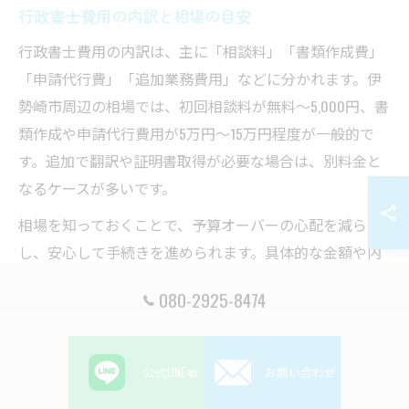
行政書士費用の内訳と相場の目安
行政書士費用の内訳は、主に「相談料」「書類作成費」
「申請代行費」「追加業務費用」などに分かれます。伊
勢崎市周辺の相場では、初回相談料が無料〜5,000円、書
類作成や申請代行費用が5万円〜15万円程度が一般的で
す。追加で翻訳や証明書取得が必要な場合は、別料金と
なるケースが多いです。
相場を知っておくことで、予算オーバーの心配を減ら
し、安心して手続きを進められます。具体的な金額や内
訳は行政書士事務所によって異なるため、複数の事務所
080-2925-8474
で見積もりを取得し、内容を比較することが賢明です。
実際の利用者からも「事前に明細をもらい、納得して依
頼できた」という声が寄せられています。
公式LINE
お問い合わせ