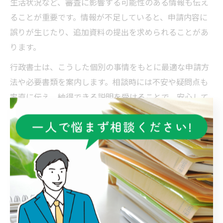
生活状況など、審査に影響する可能性のある情報も伝え
ることが重要です。情報が不足していると、申請内容に
誤りが生じたり、追加資料の提出を求められることがあ
ります。
行政書士は、こうした個別の事情をもとに最適な申請方
法や必要書類を案内します。相談時には不安や疑問点も
率直に伝え、納得できる説明を受けることで、安心して
手続きを進めることができます。
安心できる行政書士の選び方とは
行政書士選びで重視すべきポイント解説
群馬県伊勢崎市で在留資格や留学卒業後の手続きを依頼