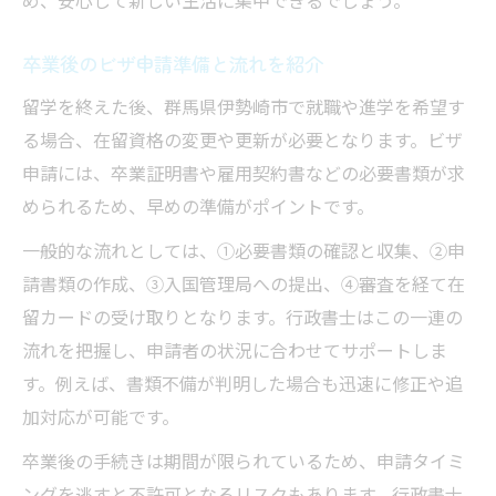
め、安心して新しい生活に集中できるでしょう。
行政書士報酬相場や費用の目安を解説
行政書士の在留資格手続き費用を解説
卒業後のビザ申請準備と流れを紹介
報酬相場を知って賢く依頼する方法
留学を終えた後、群馬県伊勢崎市で就職や進学を希望す
手続き内容で変わる行政書士費用の実態
る場合、在留資格の変更や更新が必要となります。ビザ
依頼時に確認したい費用ポイント
申請には、卒業証明書や雇用契約書などの必要書類が求
行政書士費用の内訳と相場の目安
められるため、早めの準備がポイントです。
申請代行を利用するメリット徹底分析
一般的な流れとしては、①必要書類の確認と収集、②申
行政書士申請代行のメリットを解説
請書類の作成、③入国管理局への提出、④審査を経て在
手間を減らす行政書士活用の利点
留カードの受け取りとなります。行政書士はこの一連の
在留資格申請を行政書士に頼む安心感
流れを把握し、申請者の状況に合わせてサポートしま
ミス防止に強い行政書士のサポート力
す。例えば、書類不備が判明した場合も迅速に修正や追
行政書士の申請代行が選ばれる理由
加対応が可能です。
卒業後の手続きは期間が限られているため、申請タイミ
ングを逃すと不許可となるリスクもあります。行政書士