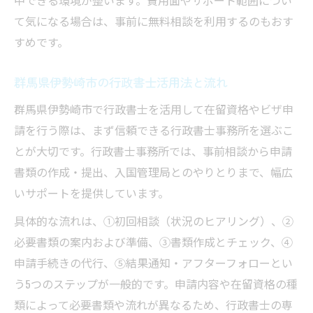
中できる環境が整います。費用面やサポート範囲につい
て気になる場合は、事前に無料相談を利用するのもおす
行政書士への依頼で得られる安心とは
すめです。
行政書士依頼で得られる安心感の理由
行政書士が対応する申請トラブルの解決法
群馬県伊勢崎市の行政書士活用法と流れ
行政書士による個別サポートのメリット
群馬県伊勢崎市で行政書士を活用して在留資格やビザ申
ビザ手続きで行政書士が心強い存在に
請を行う際は、まず信頼できる行政書士事務所を選ぶこ
行政書士への依頼で不安を軽減する方法
とが大切です。行政書士事務所では、事前相談から申請
ビザ支援を最大化する具体策を紹介
書類の作成・提出、入国管理局とのやりとりまで、幅広
行政書士によるビザ支援の最適活用法
いサポートを提供しています。
行政書士が実践するVISA成功の工夫
具体的な流れは、①初回相談（状況のヒアリング）、②
行政書士との連携でスムーズな申請実現
必要書類の案内および準備、③書類作成とチェック、④
行政書士の最新情報活用で支援力アップ
申請手続きの代行、⑤結果通知・アフターフォローとい
行政書士依頼時の相談ポイント総まとめ
う5つのステップが一般的です。申請内容や在留資格の種
類によって必要書類や流れが異なるため、行政書士の専