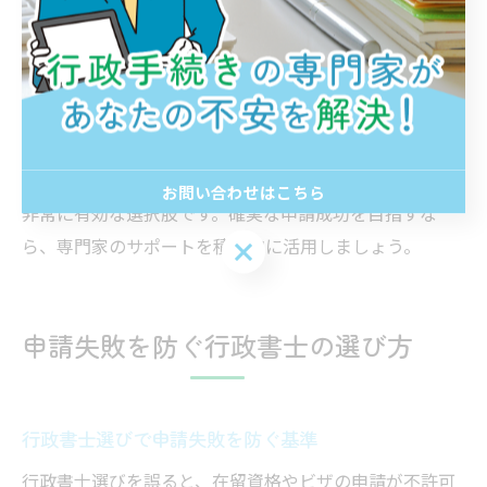
不足している場合、行政書士が具体的な改善案を提示
し、必要な追加資料の準備をサポートします。また、不
許可となった場合の再申請や異議申し立てにも対応可能
です。
行政書士への依頼は費用がかかりますが、失敗による再
申請や滞在期間の短縮など、将来的なリスクを考えると
お問い合わせはこちら
非常に有効な選択肢です。確実な申請成功を目指すな
ら、専門家のサポートを積極的に活用しましょう。
お問い合わせはこちら
申請失敗を防ぐ行政書士の選び方
行政書士選びで申請失敗を防ぐ基準
行政書士選びを誤ると、在留資格やビザの申請が不許可