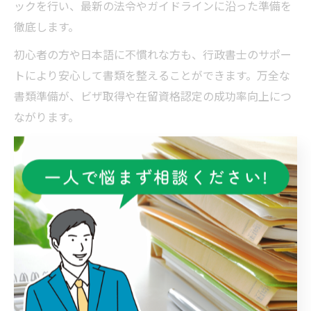
ックを行い、最新の法令やガイドラインに沿った準備を
徹底します。
初心者の方や日本語に不慣れな方も、行政書士のサポー
トにより安心して書類を整えることができます。万全な
書類準備が、ビザ取得や在留資格認定の成功率向上につ
ながります。
行政書士依頼で不許可リスクを減らす方法
行政書士にビザ申請を依頼する最大のメリットは、不許
可リスクを大幅に減らせる点にあります。専門知識を持
つ行政書士は、過去の申請データや審査基準を踏まえ、
リスクとなるポイントを事前に洗い出し、適切な対策を
講じます。
例えば、申請理由書の内容が曖昧な場合や、証明資料が