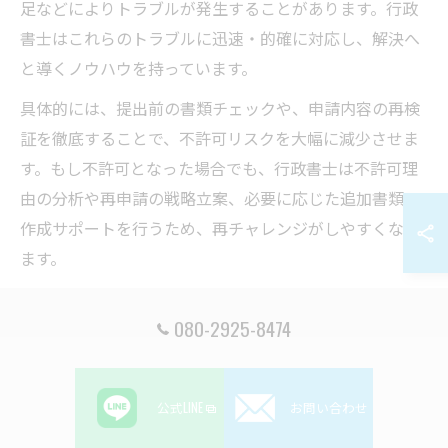
足などによりトラブルが発生することがあります。行政
書士はこれらのトラブルに迅速・的確に対応し、解決へ
と導くノウハウを持っています。
具体的には、提出前の書類チェックや、申請内容の再検
証を徹底することで、不許可リスクを大幅に減少させま
す。もし不許可となった場合でも、行政書士は不許可理
由の分析や再申請の戦略立案、必要に応じた追加書類の
作成サポートを行うため、再チャレンジがしやすくなり
ます。
特に群馬県伊勢崎市の行政書士事務所は、地域特有の事
080-2925-8474
例や外国人相談者への丁寧な対応に定評があり、相談者
が抱えがちな不安や疑問も解消しやすい環境が整ってい
ます。
公式LINE
お問い合わせ
行政書士による個別サポートのメリット