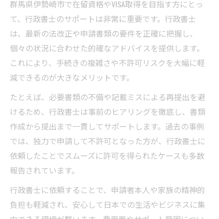
行政書士が解説する申請書類準備の要点
群馬県伊勢崎市で在留資格やVISA取得を目指す方にとっ
行政書士依頼で不許可リスクを減らす方法
て、行政書士のサポートは非常に重要です。行政書士
は、最新の法改正や申請書類の要件を正確に把握し、
申請失敗を防ぐ行政書士の選び方
個々の状況に合わせた的確なアドバイスを提供します。
行政書士選びで申請失敗を防ぐ基準
これにより、手続きの複雑さや不許可リスクを大幅に軽
群馬県伊勢崎市で信頼できる行政書士像
減できるのが大きなメリットです。
行政書士の専門性と実績が選定の決め手
たとえば、必要書類の不備や記載ミスによる再提出を避
ビザサポートに強い行政書士とは何か
けるため、行政書士は事前のヒアリングを徹底し、書類
行政書士選択時のピンクカード確認方法
作成から提出まで一貫してサポートします。過去の事例
在留資格更新に役立つポイント解説
では、独力で申請して不許可となった方が、行政書士に
行政書士が教える在留資格更新の流れ
依頼したことでスムーズに許可を得られたケースも多数
在留資格更新時の行政書士活用ポイント
報告されています。
行政書士依頼で書類不備を回避するコツ
行政書士に依頼することで、申請者本人や家族の精神的
行政書士サポートで期限切れを防ぐ方法
負担も軽減され、安心して日本での生活やビジネスに集
更新手続きの行政書士費用の考え方