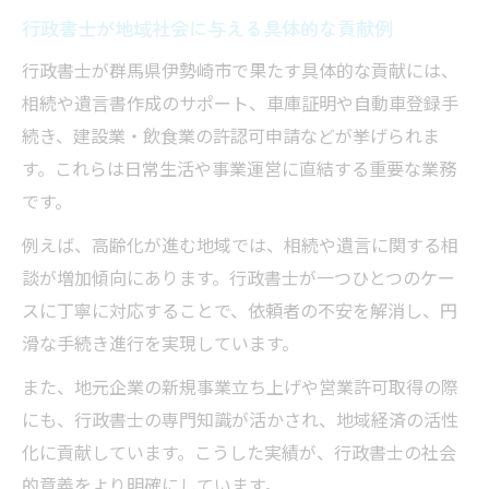
行政書士が地域住民と信頼を築く方法を解
行政書士が地域社会に与える具体的な貢献例
説
行政書士が群馬県伊勢崎市で果たす具体的な貢献には、
行政書士に向いている人柄や適性を解説
相続や遺言書作成のサポート、車庫証明や自動車登録手
行政書士に必要とされる性格や資質とは
続き、建設業・飲食業の許認可申請などが挙げられま
す。これらは日常生活や事業運営に直結する重要な業務
行政書士の仕事に向いている人の特徴を紹
です。
介
行政書士を目指す人が意識したい適性
例えば、高齢化が進む地域では、相続や遺言に関する相
行政書士の業務で生きる人柄のポイント
談が増加傾向にあります。行政書士が一つひとつのケー
スに丁寧に対応することで、依頼者の不安を解消し、円
行政書士の適性判断に役立つチェック項目
滑な手続き進行を実現しています。
また、地元企業の新規事業立ち上げや営業許可取得の際
にも、行政書士の専門知識が活かされ、地域経済の活性
化に貢献しています。こうした実績が、行政書士の社会
的意義をより明確にしています。