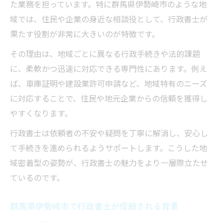
た業務を担っています。特に群馬県伊勢崎市のような地
行政書士の将来性と地元就職の相性を解説
域では、住民や企業の身近な相談役として、行政書士が
行政書士の活躍が伊勢崎市に与える影響
果たす役割が非常に大きいのが特徴です。
信頼される行政書士になるための心得
その理由は、地域ごとに異なる行政手続きや法的課題
行政書士として信頼を得るために大切なこ
に、柔軟かつ迅速に対応できる専門性にあります。例え
と
ば、車庫証明や建設業許可申請など、地域特有のニーズ
に対応することで、住民や地元企業からの信頼を獲得し
行政書士が地元で評価されるポイントを知
やすくなります。
る
行政書士業務の中で重視される人柄の特徴
行政書士は依頼者の不安や疑問を丁寧に解消し、安心し
行政書士の信頼構築に役立つコミュニケー
て手続きを進められるようサポートします。こうした地
ション術
域密着型の姿勢が、行政書士の魅力をより一層際立たせ
ているのです。
行政書士が心がけるべき誠実な対応とは
伊勢崎市ならではの行政書士業務とは
群馬県伊勢崎市で行政書士が信頼される背景
行政書士が伊勢崎市で扱う代表的な業務