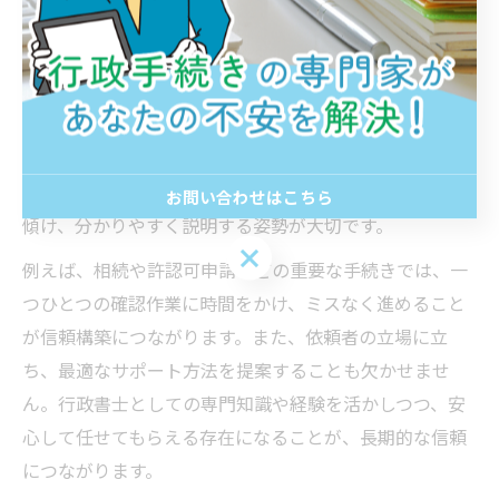
行政書士として信頼を得るために大切なこと
行政書士が地域社会や依頼者から信頼を得る上で最も重
要なのは、誠実で丁寧な対応を徹底することです。特に
群馬県伊勢崎市のような地域密着型の環境では、地元の
方々との信頼関係が業務の根幹となります。行政手続き
は複雑で不安を感じる方も多いため、相談に真摯に耳を
お問い合わせはこちら
傾け、分かりやすく説明する姿勢が大切です。
お問い合わせはこちら
例えば、相続や許認可申請などの重要な手続きでは、一
つひとつの確認作業に時間をかけ、ミスなく進めること
が信頼構築につながります。また、依頼者の立場に立
ち、最適なサポート方法を提案することも欠かせませ
ん。行政書士としての専門知識や経験を活かしつつ、安
心して任せてもらえる存在になることが、長期的な信頼
につながります。