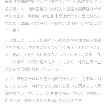
群馬県伊勢崎市において行政書士が高い信頼を集めてい
行政書士による車庫証明手続きサポートの
る背景には、地域密着型の対応力と豊富な実務経験が挙
特徴
げられます。伊勢崎市は自動車関連産業や建設業が盛ん
行政書士が地域で求められる相続支援サー
なため、車庫証明や許認可申請などの手続きが頻繁に発
ビス
生します。
行政書士の許認可申請代行業務が注目され
行政書士は、こうした手続きの複雑さや書類作成の煩雑
る理由
さを熟知し、依頼者に分かりやすく説明・対応すること
行政書士が伊勢崎市で直面する独自の課題
で、安心して任せられる存在となっています。実際、口
と工夫
コミや紹介で依頼が増えるケースも多く、地元住民や企
行政書士として地域貢献する方法を探る
業からの信頼が根付いています。
行政書士が地域社会に貢献できる活動例
また、行政書士は法改正や地域特有の要件にも素早く対
行政書士が地域イベントで果たす役割とは
応できるため、時代や地域の変化に強い専門家として評
行政書士の無料相談会が地域にもたらす価
価されています。こうした信頼の積み重ねが、伊勢崎市
値
における行政書士の地位を高めているのです。
行政書士が地域課題解決に携わるメリット