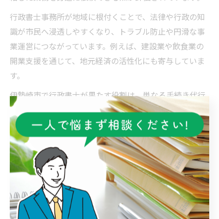
行政書士事務所が地域に根付くことで、法律や行政の知
識が市民へ浸透しやすくなり、トラブル防止や円滑な事
業運営につながっています。例えば、建設業や飲食業の
開業支援を通じて、地元経済の活性化にも寄与していま
す。
伊勢崎市で行政書士が果たす役割は、単なる手続き代行
だけでなく、地域課題の解決や住民生活の質向上にも直
結しています。今後も行政書士の専門性と地域密着の姿
勢が、伊勢崎市の発展を支えていくことでしょう。
信頼される行政書士になるための心得