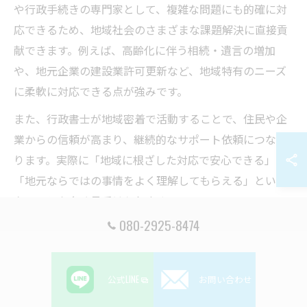
や行政手続きの専門家として、複雑な問題にも的確に対
応できるため、地域社会のさまざまな課題解決に直接貢
献できます。例えば、高齢化に伴う相続・遺言の増加
や、地元企業の建設業許可更新など、地域特有のニーズ
に柔軟に対応できる点が強みです。
また、行政書士が地域密着で活動することで、住民や企
業からの信頼が高まり、継続的なサポート依頼につなが
ります。実際に「地域に根ざした対応で安心できる」
「地元ならではの事情をよく理解してもらえる」といっ
た口コミも多く見受けられます。
080-2925-8474
地域課題に取り組むことで、行政書士自身の専門性や経
験値も向上します。新たな分野への挑戦やキャリアアッ
プの機会が広がるため、士業としてのやりがいや将来性
公式LINE
お問い合わせ
を実感できるのも大きなメリットです。