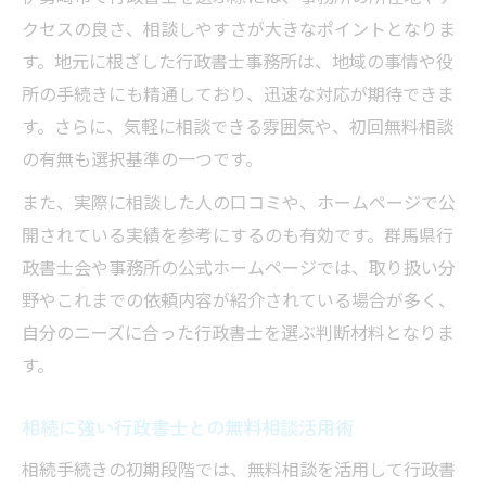
スムーズに進む相続手続きのポイント
クセスの良さ、相談しやすさが大きなポイントとなりま
行政書士に依頼して相続手続きを簡便化
す。地元に根ざした行政書士事務所は、地域の事情や役
手続きの流れを行政書士としっかり確認す
所の手続きにも精通しており、迅速な対応が期待できま
る
す。さらに、気軽に相談できる雰囲気や、初回無料相談
行政書士の事前準備で書類不備を防ぐ方法
の有無も選択基準の一つです。
行政書士のアドバイスで効率的に進めるコ
また、実際に相談した人の口コミや、ホームページで公
ツ
開されている実績を参考にするのも有効です。群馬県行
行政書士が教える無駄のない手続きの進め
政書士会や事務所の公式ホームページでは、取り扱い分
方
野やこれまでの依頼内容が紹介されている場合が多く、
専門家ならではの相続アドバイス活用法
自分のニーズに合った行政書士を選ぶ判断材料となりま
行政書士が伝える相続のトラブル回避術
す。
行政書士のアドバイスで安心の相続準備
相続に強い行政書士との無料相談活用術
行政書士を活用した節税対策のポイント
相続手続きの初期段階では、無料相談を活用して行政書
行政書士による遺言書作成サポートの利点