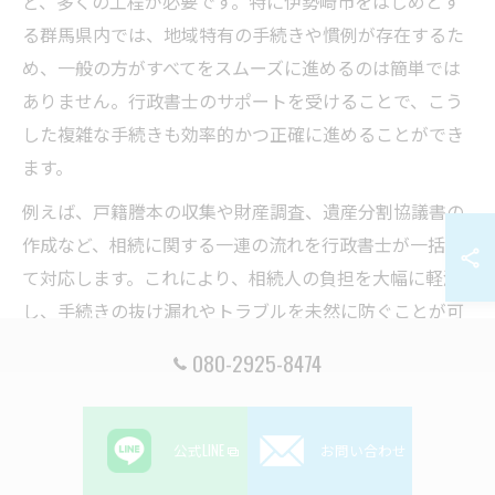
ど、多くの工程が必要です。特に伊勢崎市をはじめとす
る群馬県内では、地域特有の手続きや慣例が存在するた
め、一般の方がすべてをスムーズに進めるのは簡単では
ありません。行政書士のサポートを受けることで、こう
した複雑な手続きも効率的かつ正確に進めることができ
ます。
例えば、戸籍謄本の収集や財産調査、遺産分割協議書の
作成など、相続に関する一連の流れを行政書士が一括し
て対応します。これにより、相続人の負担を大幅に軽減
し、手続きの抜け漏れやトラブルを未然に防ぐことが可
能です。地元伊勢崎市の行政書士事務所へ相談すること
080-2925-8474
で、地域事情に精通した的確なアドバイスが受けられる
点も大きなメリットです。
公式LINE
お問い合わせ
行政書士が相続手続きの不安を解消する理由