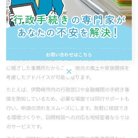
談事例では、事前準備の段階でつまずきやすい点を丁寧
にフォローし、初めての方でも安心して手続きを進めら
れるようサポートしています。
行政書士の地域密着サポートの強みとは
行政書士の地域密着型サポートの最大の強みは、相談者
お問い合わせはこちら
一人ひとりの状況に合わせた柔軟な対応です。伊勢崎市
に根ざした事務所だからこそ、地元の風土や家族関係を
お問い合わせはこちら
考慮したアドバイスが可能となります。
たとえば、伊勢崎市内の行政窓口や金融機関の手続き事
情を熟知しているため、必要な場面では同行サポートも
行い、申請の流れをスムーズにします。気軽に相談でき
る環境づくりや、訪問相談への対応も地域密着ならでは
のサービスです。