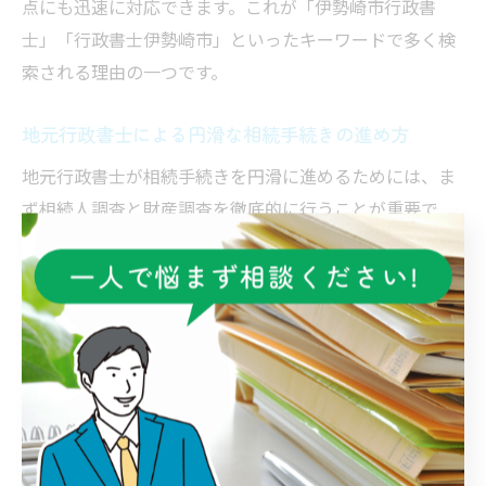
点にも迅速に対応できます。これが「伊勢崎市行政書
士」「行政書士伊勢崎市」といったキーワードで多く検
索される理由の一つです。
地元行政書士による円滑な相続手続きの進め方
地元行政書士が相続手続きを円滑に進めるためには、ま
ず相続人調査と財産調査を徹底的に行うことが重要で
す。戸籍謄本や住民票の収集、不動産や預貯金の確認な
ど、複数の書類を確実に揃えます。
また、伊勢崎市の役所や関係機関と直接やり取りするこ
とで、書類の不備や手続きの遅延リスクを最小限に抑え
ます。地元ならではのネットワークを活かし、申請から
完了までの流れを見通して対応できるのが強みです。
実際に「行政書士伊勢崎」や「伊勢崎行政書士」への相