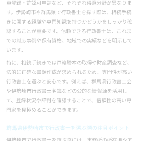
車登録・許認可申請など、それぞれ得意分野が異なりま
相続相談で行政書士を活用するメリット
す。伊勢崎市や群馬県で行政書士を探す際は、相続手続
行政書士に依頼する際の安心ポイント
きに関する経験や専門知識を持つかどうかをしっかり確
相続サポートで行政書士に相談するタイミ
認することが重要です。信頼できる行政書士は、これま
ング
での対応事例や保有資格、地域での実績などを明示して
います。
伊勢崎市で行政書士が支える円滑な相続
行政書士が伊勢崎市の相続事情を熟知する
特に、相続手続きでは戸籍謄本の取得や財産調査など、
理由
法的に正確な書類作成が求められるため、専門性が高い
行政書士を選ぶと安心です。例えば、群馬県行政書士会
地元行政書士による円滑な相続手続きの進
や伊勢崎市行政書士名簿などの公的な情報源を活用し
め方
て、登録状況や評判を確認することで、信頼性の高い専
行政書士の地域密着サポートの強みとは
門家を見極めることができます。
伊勢崎市で行政書士ができる相続支援内容
行政書士のネットワーク活用で手続きが迅
群馬県伊勢崎市で行政書士を選ぶ際の注目ポイント
速化
伊勢崎市で行政書士を選ぶ際には、事務所の所在地やア