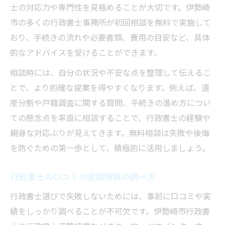
士の対応力や専門性を見極めることが大切です。伊勢崎
行政書士の無料相談を効果的に利用する方
市の多くの行政書士事務所が初回相談を無料で実施して
法
おり、手続きの流れや必要書類、費用の目安など、具体
行政書士活用で安心相続の実現へ
的なアドバイスを受けることができます。
行政書士のサポートで円滑な相続を実現
相談時には、自分の状況や不安な点を整理して伝えるこ
行政書士が相続手続きの不安を解消する理
とで、より的確な提案を得やすくなります。例えば、遺
由
産分割や戸籍調査に関する質問、手続きの進め方につい
行政書士による相続書類作成のポイント
ての懸念点を率直に相談することで、行政書士の経験や
行政書士との連携で相続問題を未然に防ぐ
親身な対応ぶりが見えてきます。無料相談は失敗や後悔
行政書士活用で家族の負担を軽減する方法
を防ぐための第一歩として、積極的に活用しましょう。
行政書士の口コミや実績情報の調べ方
行政書士選びで失敗しないためには、事前に口コミや実
績をしっかり調べることが不可欠です。伊勢崎市行政書