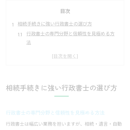
目次
相続手続きに強い行政書士の選び方
行政書士の専門分野と信頼性を見極める方
法
群馬県伊勢崎市で行政書士を選ぶ際の注目
ポイント
相続に強い行政書士との無料相談活用術
行政書士の口コミや実績情報の調べ方
相続手続きに強い行政書士の選び方
相続手続き経験豊富な行政書士を選ぶ理由
行政書士を通じた安心の相続サポート術
行政書士による相続手続きサポートの流れ
行政書士の専門分野と信頼性を見極める方法
行政書士が提供する書類作成と提出のサポ
行政書士は幅広い業務を担いますが、相続・遺言・自動
ート