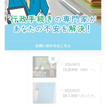
建設業許可
許認可
在留資格
最近の投稿
お問い合わせはこちら
Recent Posts
お問い合わせはこちら
2026/04/19
【在留資格（VISA）・技人国の改正について】
2026/03/21
【新人研修へ行ってきました】